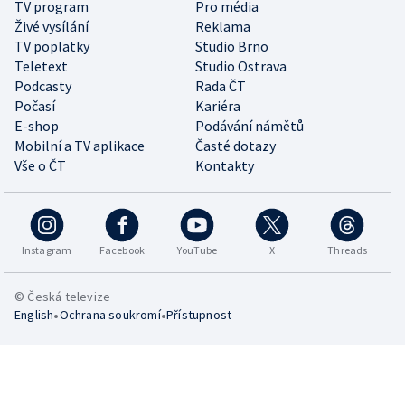
TV program
Pro média
Živé vysílání
Reklama
TV poplatky
Studio Brno
Teletext
Studio Ostrava
Podcasty
Rada ČT
Počasí
Kariéra
E-shop
Podávání námětů
Mobilní a TV aplikace
Časté dotazy
Vše o ČT
Kontakty
Instagram
Facebook
YouTube
X
Threads
© Česká televize
•
•
English
Ochrana soukromí
Přístupnost