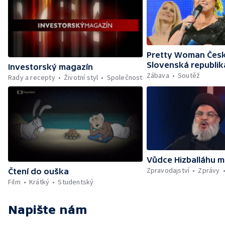
Pretty Woman Česk
Slovenská republik
Investorský magazín
Zábava
Soutěž
Rady a recepty
Životní styl
Společnost
Vůdce Hizballáhu m
Zpravodajství
Zprávy
Čtení do ouška
Film
Krátký
Studentský
Napište nám