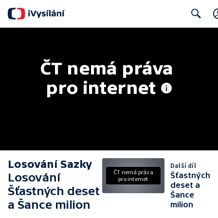
Search
ČT nemá práva 
pro internet
Losování Sazky
Další díl
ČT nemá práva
Losování
Šťastných
pro internet
deset a
Šťastných deset
Šance
a Šance milion
milion