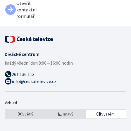
Otevřít
kontaktní
formulář
Divácké centrum
každý všední den:
8:00—16:00 hodin
261 136 113
info@ceskatelevize.cz
Vzhled
Světlý
Tmavý
Systém