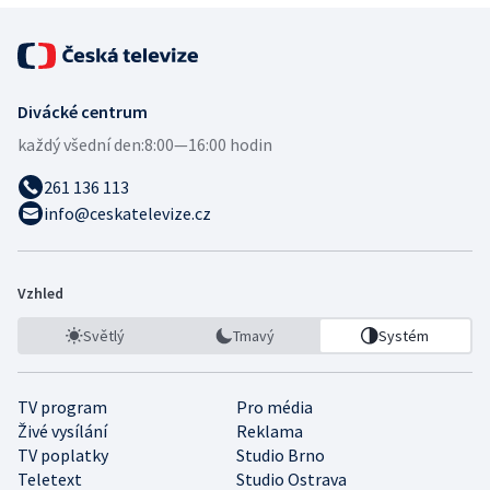
Divácké centrum
každý všední den:
8:00—16:00 hodin
261 136 113
info@ceskatelevize.cz
Vzhled
Světlý
Tmavý
Systém
TV program
Pro média
Živé vysílání
Reklama
TV poplatky
Studio Brno
Teletext
Studio Ostrava