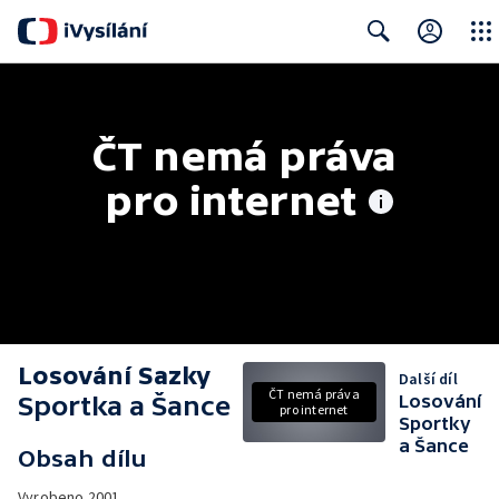
Close
Search
ČT nemá práva 
pro internet
Losování Sazky
Další díl
ČT nemá práva
Sportka a Šance
Losování
pro internet
Sportky
a Šance
Obsah dílu
Vyrobeno
2001