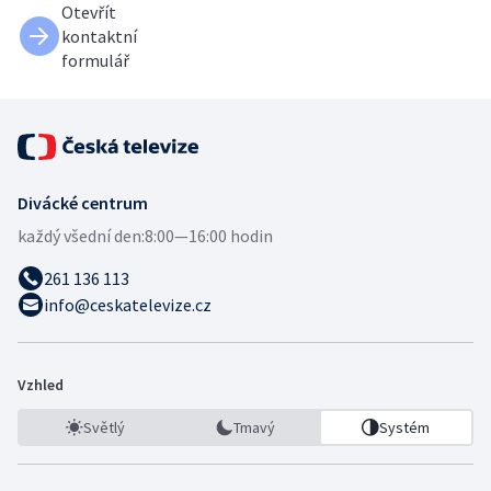
Otevřít
kontaktní
formulář
Divácké centrum
každý všední den:
8:00—16:00 hodin
261 136 113
info@ceskatelevize.cz
Vzhled
Světlý
Tmavý
Systém