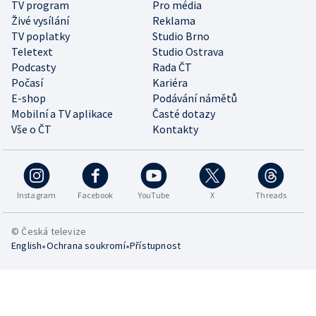
TV program
Pro média
Živé vysílání
Reklama
TV poplatky
Studio Brno
Teletext
Studio Ostrava
Podcasty
Rada ČT
Počasí
Kariéra
E-shop
Podávání námětů
Mobilní a TV aplikace
Časté dotazy
Vše o ČT
Kontakty
Instagram
Facebook
YouTube
X
Threads
© Česká televize
•
•
English
Ochrana soukromí
Přístupnost