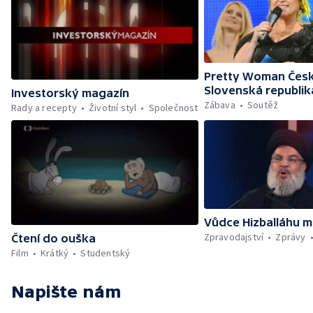
Pretty Woman Česk
Slovenská republik
Investorský magazín
Zábava
Soutěž
Rady a recepty
Životní styl
Společnost
Vůdce Hizballáhu m
Zpravodajství
Zprávy
Čtení do ouška
Film
Krátký
Studentský
Napište nám