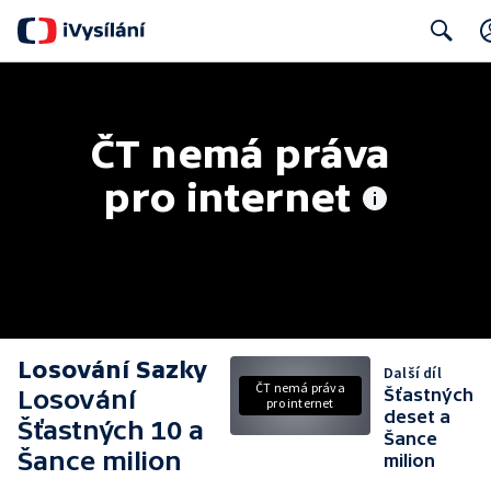
Search
ČT nemá práva 
pro internet
Losování Sazky
Další díl
ČT nemá práva
Losování
Šťastných
pro internet
deset a
Šťastných 10 a
Šance
Šance milion
milion