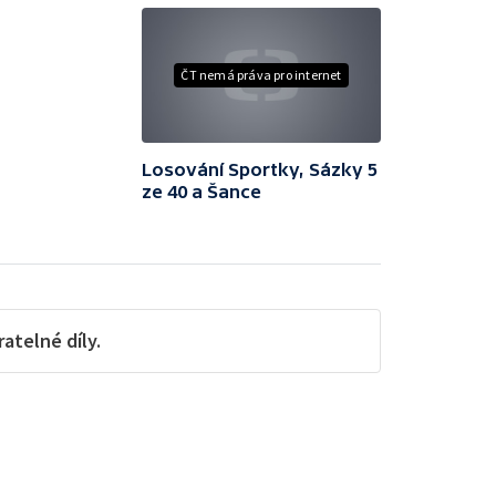
ČT nemá práva pro internet
Losování Sportky, Sázky 5
ze 40 a Šance
telné díly.