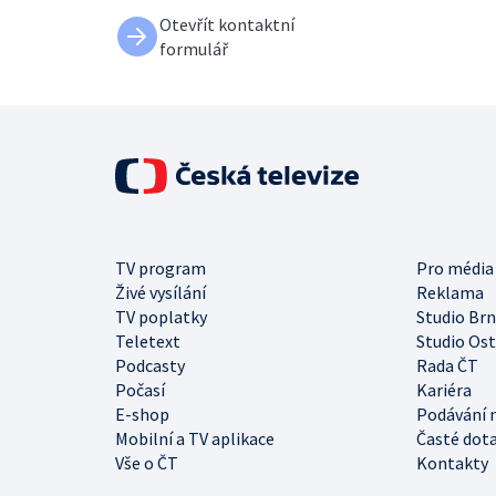
Otevřít kontaktní
formulář
TV program
Pro média
Živé vysílání
Reklama
TV poplatky
Studio Br
Teletext
Studio Os
Podcasty
Rada ČT
Počasí
Kariéra
E-shop
Podávání 
Mobilní a TV aplikace
Časté dot
Vše o ČT
Kontakty