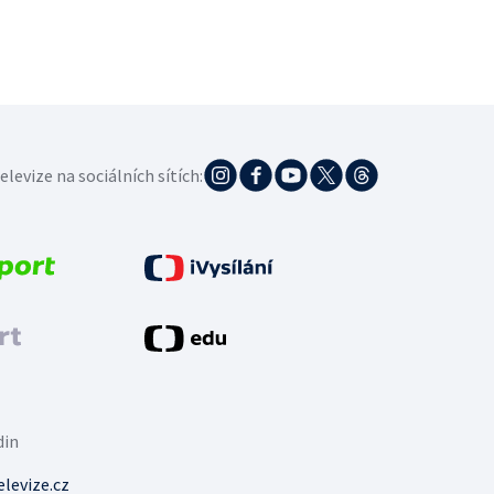
elevize na sociálních sítích:
din
levize.cz