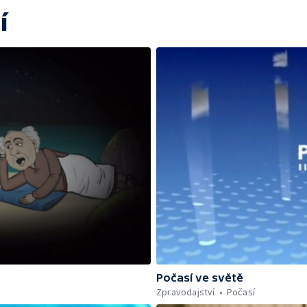
í
Počasí ve světě
Zpravodajství
Počasí