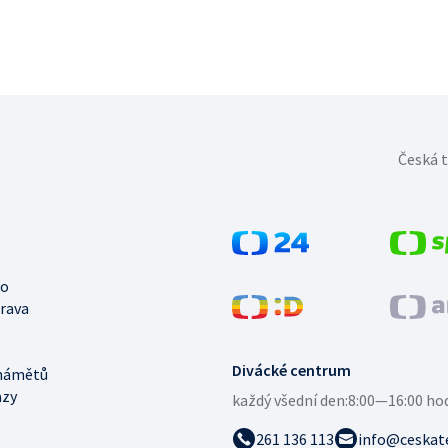
Česká t
no
trava
Divácké centrum
námětů
azy
každý všední den:
8:00—16:00 ho
261 136 113
info@ceskate