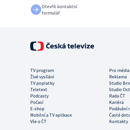
Otevřít kontaktní
formulář
TV program
Pro média
Živé vysílání
Reklama
TV poplatky
Studio Br
Teletext
Studio Os
Podcasty
Rada ČT
Počasí
Kariéra
E-shop
Podávání 
Mobilní a TV aplikace
Časté dot
Vše o ČT
Kontakty