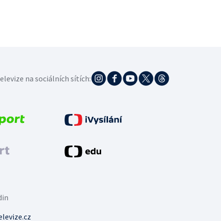
elevize na sociálních sítích:
din
levize.cz