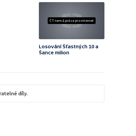
ČT nemá práva pro internet
Losování Šťastných 10 a
Šance milion
telné díly.