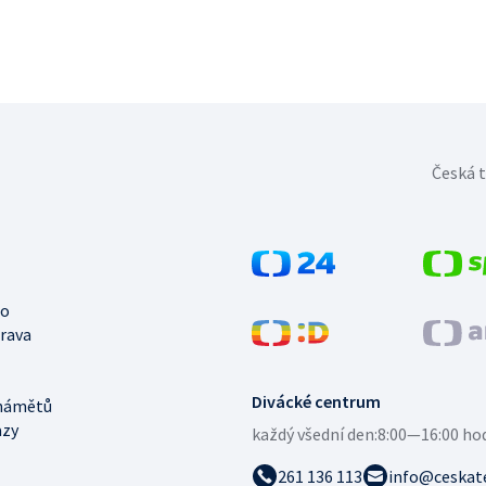
Česká t
no
trava
Divácké centrum
námětů
azy
každý všední den:
8:00—16:00 ho
261 136 113
info@ceskate