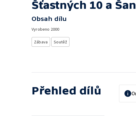
Šťastných 10 a Šan
Obsah dílu
Vyrobeno
2000
Zábava
Soutěž
Přehled dílů
O