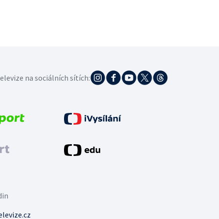
elevize na sociálních sítích:
din
levize.cz