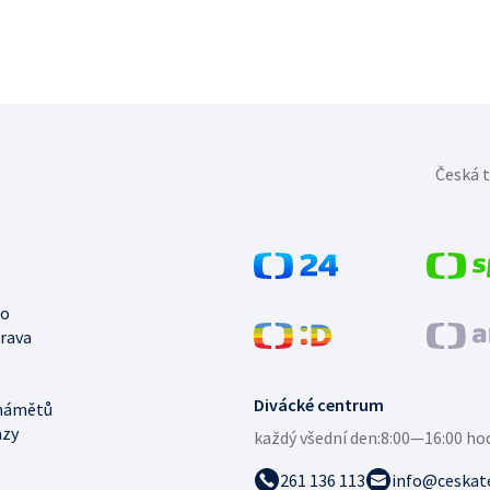
Česká t
no
trava
Divácké centrum
námětů
azy
každý všední den:
8:00—16:00 ho
261 136 113
info@ceskate