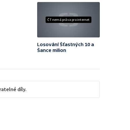
ČT nemá práva pro internet
Losování Šťastných 10 a
Šance milion
telné díly.