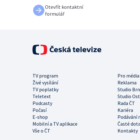
Otevřít kontaktní
formulář
TV program
Pro média
Živé vysílání
Reklama
TV poplatky
Studio Br
Teletext
Studio Os
Podcasty
Rada ČT
Počasí
Kariéra
E-shop
Podávání 
Mobilní a TV aplikace
Časté dot
Vše o ČT
Kontakty