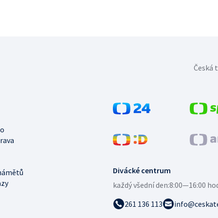
Česká t
no
trava
Divácké centrum
námětů
azy
každý všední den:
8:00—16:00 ho
261 136 113
info@ceskate