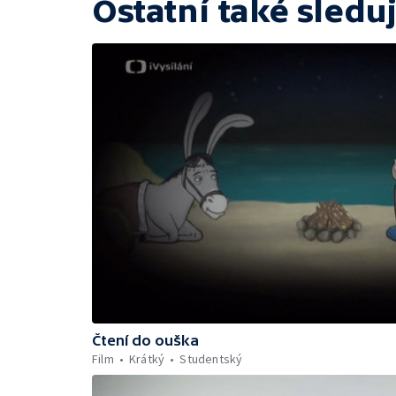
Ostatní také sleduj
Čtení do ouška
Film
Krátký
Studentský