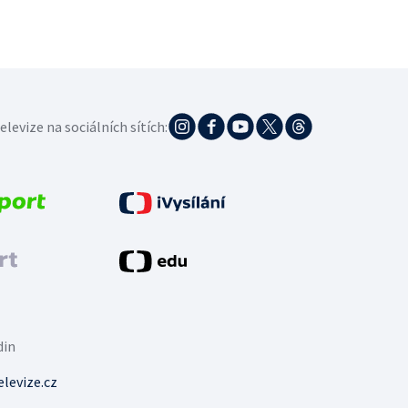
elevize na sociálních sítích:
din
levize.cz