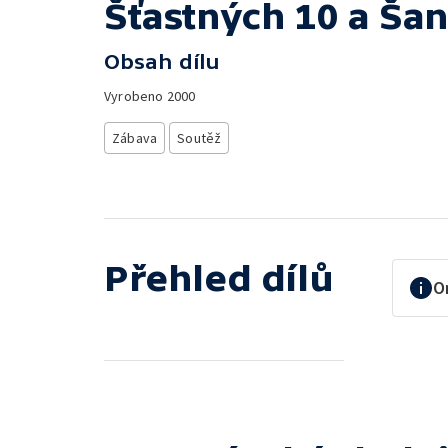
Šťastných 10 a Šan
Obsah dílu
Vyrobeno
2000
Zábava
Soutěž
Přehled dílů
O