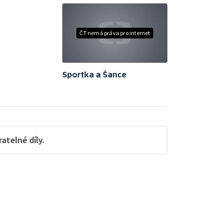
ČT nemá práva pro internet
Sportka a Šance
telné díly.