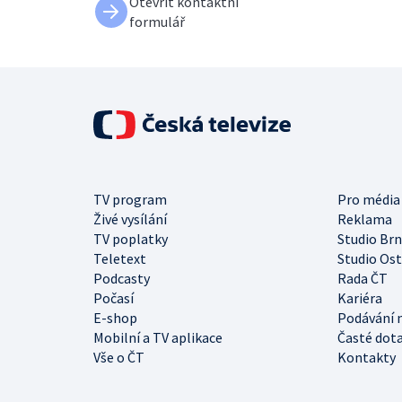
Otevřít kontaktní
formulář
TV program
Pro média
Živé vysílání
Reklama
TV poplatky
Studio Br
Teletext
Studio Os
Podcasty
Rada ČT
Počasí
Kariéra
E-shop
Podávání 
Mobilní a TV aplikace
Časté dot
Vše o ČT
Kontakty