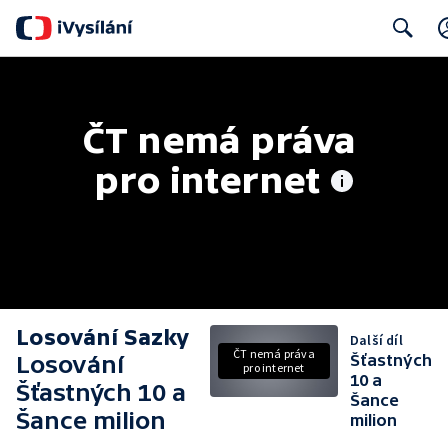
Search
ČT nemá práva 
pro internet
Losování Sazky
Další díl
ČT nemá práva
Losování
Šťastných
pro internet
10 a
Šťastných 10 a
Šance
Šance milion
milion