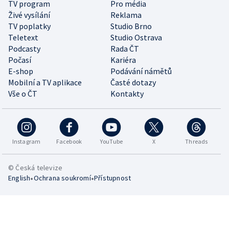
TV program
Pro média
Živé vysílání
Reklama
TV poplatky
Studio Brno
Teletext
Studio Ostrava
Podcasty
Rada ČT
Počasí
Kariéra
E-shop
Podávání námětů
Mobilní a TV aplikace
Časté dotazy
Vše o ČT
Kontakty
Instagram
Facebook
YouTube
X
Threads
© Česká televize
•
•
English
Ochrana soukromí
Přístupnost