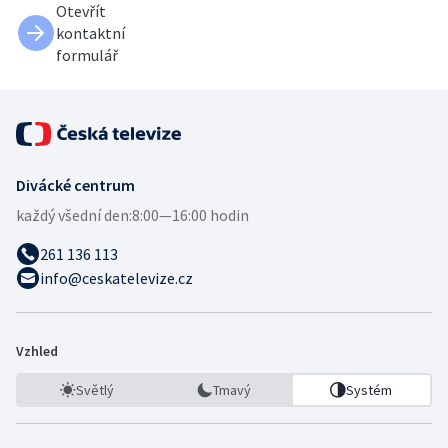
Otevřít
kontaktní
formulář
Divácké centrum
každý všední den:
8:00—16:00 hodin
261 136 113
info@ceskatelevize.cz
Vzhled
Světlý
Tmavý
Systém