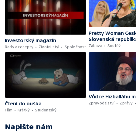
Pretty Woman Česk
Slovenská republik
Investorský magazín
Zábava
Soutěž
Rady a recepty
Životní styl
Společnost
Vůdce Hizballáhu m
Zpravodajství
Zprávy
Čtení do ouška
Film
Krátký
Studentský
Napište nám