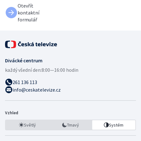
Otevřít
kontaktní
formulář
Divácké centrum
každý všední den:
8:00—16:00 hodin
261 136 113
info@ceskatelevize.cz
Vzhled
Světlý
Tmavý
Systém