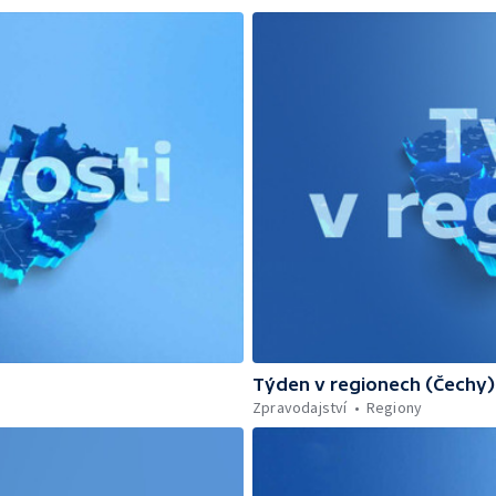
Týden v regionech (Čechy)
Zpravodajství
Regiony