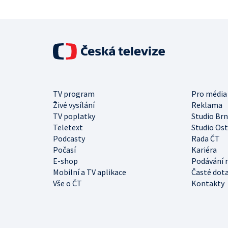
TV program
Pro média
Živé vysílání
Reklama
TV poplatky
Studio Br
Teletext
Studio Os
Podcasty
Rada ČT
Počasí
Kariéra
E-shop
Podávání 
Mobilní a TV aplikace
Časté dot
Vše o ČT
Kontakty