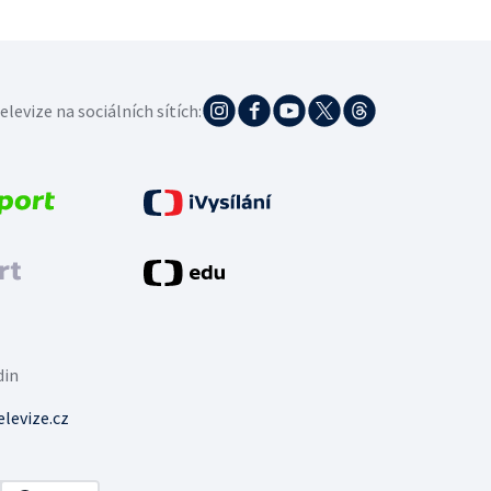
elevize na sociálních sítích:
din
levize.cz