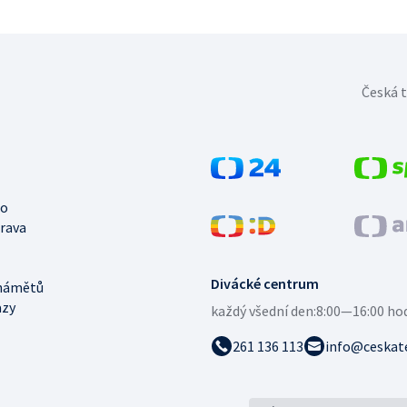
Česká t
no
trava
Divácké centrum
námětů
azy
každý všední den:
8:00—16:00 ho
261 136 113
info@ceskate