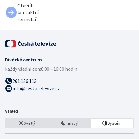
Otevřít
kontaktní
formulář
Divácké centrum
každý všední den:
8:00—16:00 hodin
261 136 113
info@ceskatelevize.cz
Vzhled
Světlý
Tmavý
Systém