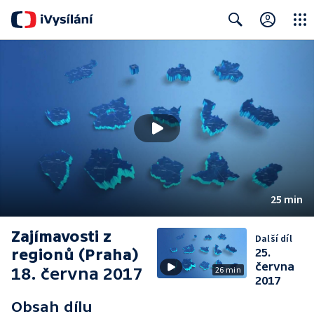
Close
Search
25 min
Zajímavosti z
Další díl
regionů (Praha)
25.
června
18. června 2017
26 min
2017
Obsah dílu