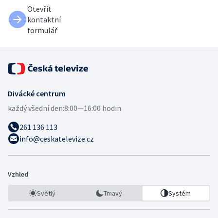
Otevřít
kontaktní
formulář
Divácké centrum
každý všední den:
8:00—16:00 hodin
261 136 113
info@ceskatelevize.cz
Vzhled
Světlý
Tmavý
Systém