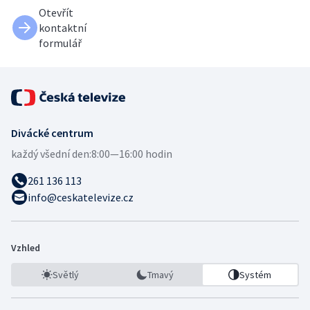
Otevřít
kontaktní
formulář
Divácké centrum
každý všední den:
8:00—16:00 hodin
261 136 113
info@ceskatelevize.cz
Vzhled
Světlý
Tmavý
Systém