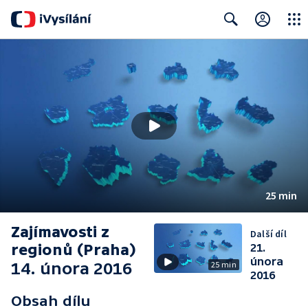
Close
Search
25 min
Zajímavosti z
Další díl
regionů (Praha)
21.
února
14. února 2016
25 min
2016
Obsah dílu