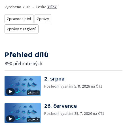
Vyrobeno
2016
•
Česko
Zpravodajství
Zprávy
Zprávy z regionů
Přehled dílů
890 přehratelných
2. srpna
Poslední vysílání
5. 8. 2026
na ČT1
25 min
26. července
Poslední vysílání
29. 7. 2026
na ČT1
25 min