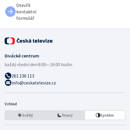
Otevřít
kontaktní
formulář
Divácké centrum
každý všední den:
8:00—16:00 hodin
261 136 113
info@ceskatelevize.cz
Vzhled
Světlý
Tmavý
Systém