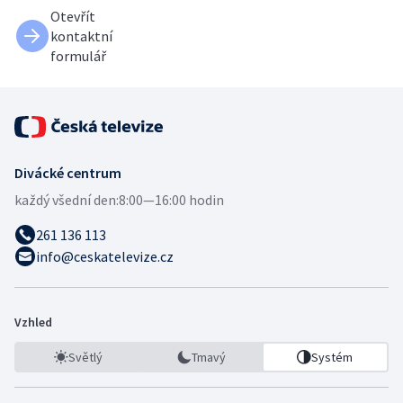
Otevřít
kontaktní
formulář
Divácké centrum
každý všední den:
8:00—16:00 hodin
261 136 113
info@ceskatelevize.cz
Vzhled
Světlý
Tmavý
Systém