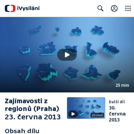
Close
Search
25 min
Zajímavosti z
Další díl
regionů (Praha)
30.
června
23. června 2013
25 min
2013
Obsah dílu