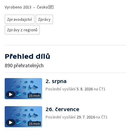
Vyrobeno
2013
•
Česko
Zpravodajství
Zprávy
Zprávy z regionů
Přehled dílů
890 přehratelných
2. srpna
Poslední vysílání
5. 8. 2026
na ČT1
25 min
26. července
Poslední vysílání
29. 7. 2026
na ČT1
25 min