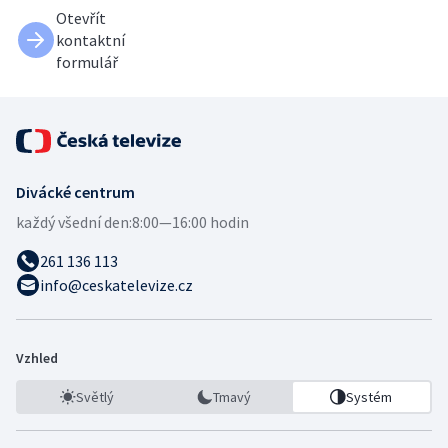
Otevřít
kontaktní
formulář
Divácké centrum
každý všední den:
8:00—16:00 hodin
261 136 113
info@ceskatelevize.cz
Vzhled
Světlý
Tmavý
Systém