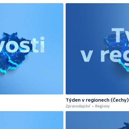
Týden v regionech (Čechy)
Zpravodajství
Regiony