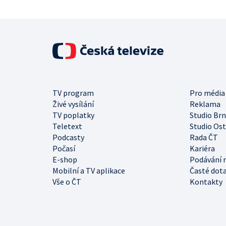
TV program
Pro média
Živé vysílání
Reklama
TV poplatky
Studio Br
Teletext
Studio Os
Podcasty
Rada ČT
Počasí
Kariéra
E-shop
Podávání 
Mobilní a TV aplikace
Časté dot
Vše o ČT
Kontakty