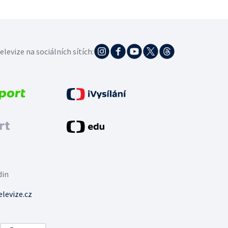
elevize na sociálních sítích:
din
levize.cz