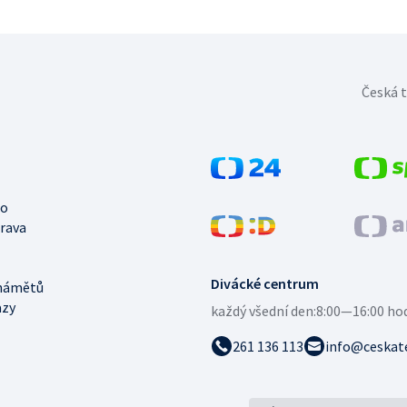
Česká t
no
trava
Divácké centrum
námětů
azy
každý všední den:
8:00—16:00 ho
261 136 113
info@ceskate