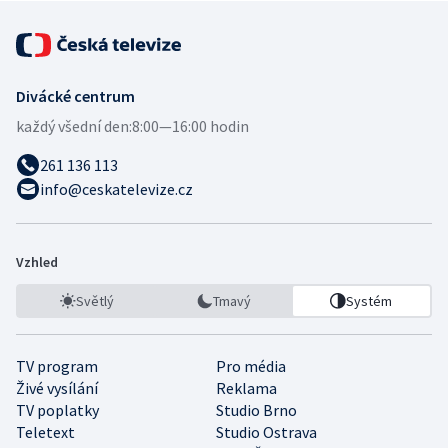
Divácké centrum
každý všední den:
8:00—16:00 hodin
261 136 113
info@ceskatelevize.cz
Vzhled
Světlý
Tmavý
Systém
TV program
Pro média
Živé vysílání
Reklama
TV poplatky
Studio Brno
Teletext
Studio Ostrava