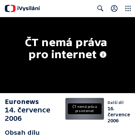
Close
Search
ČT nemá práva 
pro internet
Euronews
Další díl
ČT nemá práva
14. července
16.
pro internet
července
2006
2006
Obsah dílu