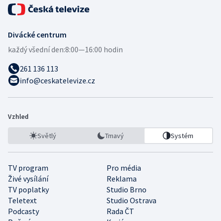
Divácké centrum
každý všední den:
8:00—16:00 hodin
261 136 113
info@ceskatelevize.cz
Vzhled
Světlý
Tmavý
Systém
TV program
Pro média
Živé vysílání
Reklama
TV poplatky
Studio Brno
Teletext
Studio Ostrava
Podcasty
Rada ČT