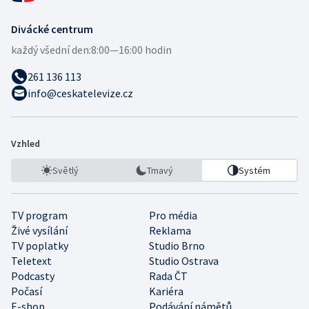
Divácké centrum
každý všední den:
8:00—16:00 hodin
261 136 113
info@ceskatelevize.cz
Vzhled
Světlý
Tmavý
Systém
TV program
Pro média
Živé vysílání
Reklama
TV poplatky
Studio Brno
Teletext
Studio Ostrava
Podcasty
Rada ČT
Počasí
Kariéra
E-shop
Podávání námětů