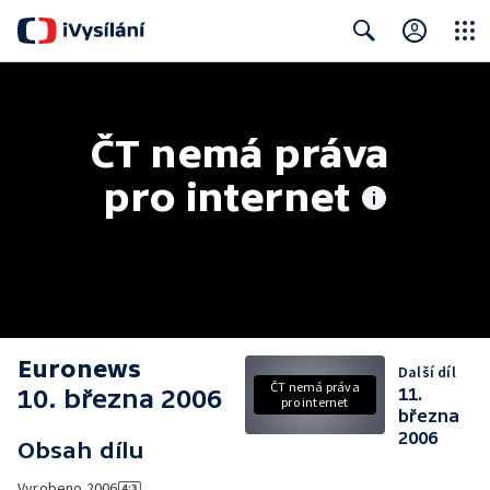
Close
Search
ČT nemá práva 
pro internet
Euronews
Další díl
ČT nemá práva
10. března 2006
11.
pro internet
března
2006
Obsah dílu
Vyrobeno
2006