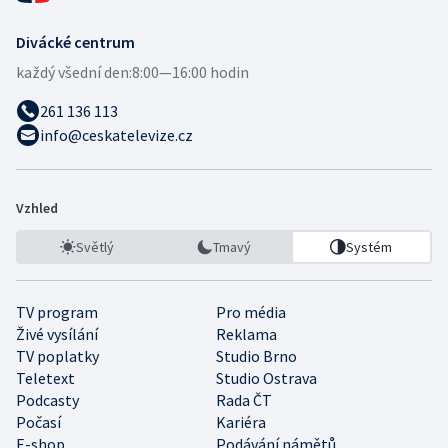
Divácké centrum
každý všední den:
8:00—16:00 hodin
261 136 113
info@ceskatelevize.cz
Vzhled
Světlý
Tmavý
Systém
TV program
Pro média
Živé vysílání
Reklama
TV poplatky
Studio Brno
Teletext
Studio Ostrava
Podcasty
Rada ČT
Počasí
Kariéra
E-shop
Podávání námětů