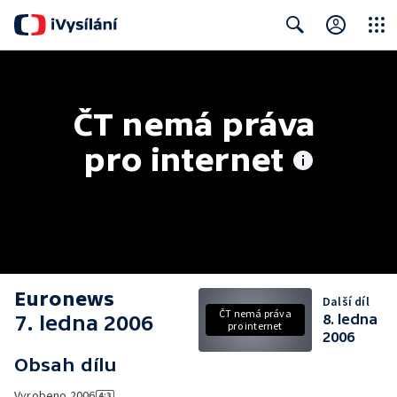
Close
Search
ČT nemá práva 
pro internet
Euronews
Další díl
ČT nemá práva
7. ledna 2006
8. ledna
pro internet
2006
Obsah dílu
Vyrobeno
2006