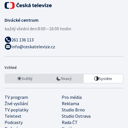
Divácké centrum
každý všední den:
8:00—16:00 hodin
261 136 113
info@ceskatelevize.cz
Vzhled
Světlý
Tmavý
Systém
TV program
Pro média
Živé vysílání
Reklama
TV poplatky
Studio Brno
Teletext
Studio Ostrava
Podcasty
Rada ČT