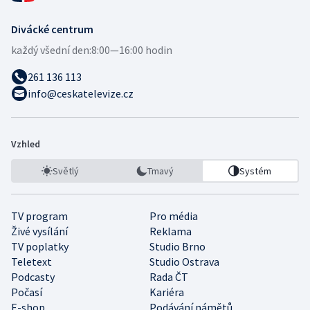
Divácké centrum
každý všední den:
8:00—16:00 hodin
261 136 113
info@ceskatelevize.cz
Vzhled
Světlý
Tmavý
Systém
TV program
Pro média
Živé vysílání
Reklama
TV poplatky
Studio Brno
Teletext
Studio Ostrava
Podcasty
Rada ČT
Počasí
Kariéra
E-shop
Podávání námětů