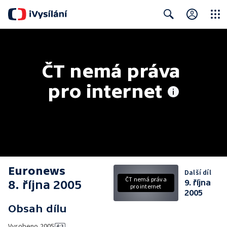
Close
Search
ČT nemá práva 
pro internet
Euronews
Další díl
ČT nemá práva
8. října 2005
9. října
pro internet
2005
Obsah dílu
Vyrobeno
2005