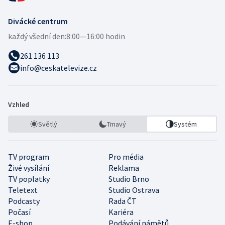
Divácké centrum
každý všední den:
8:00—16:00 hodin
261 136 113
info@ceskatelevize.cz
Vzhled
Světlý
Tmavý
Systém
TV program
Pro média
Živé vysílání
Reklama
TV poplatky
Studio Brno
Teletext
Studio Ostrava
Podcasty
Rada ČT
Počasí
Kariéra
E-shop
Podávání námětů