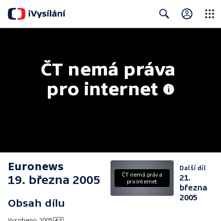
Close
Search
ČT nemá práva 
pro internet
Euronews
Další díl
ČT nemá práva
19. března 2005
21.
pro internet
března
2005
Obsah dílu
Vyrobeno
2005