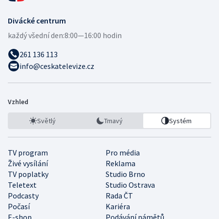
Divácké centrum
každý všední den:
8:00—16:00 hodin
261 136 113
info@ceskatelevize.cz
Vzhled
Světlý
Tmavý
Systém
TV program
Pro média
Živé vysílání
Reklama
TV poplatky
Studio Brno
Teletext
Studio Ostrava
Podcasty
Rada ČT
Počasí
Kariéra
E-shop
Podávání námětů