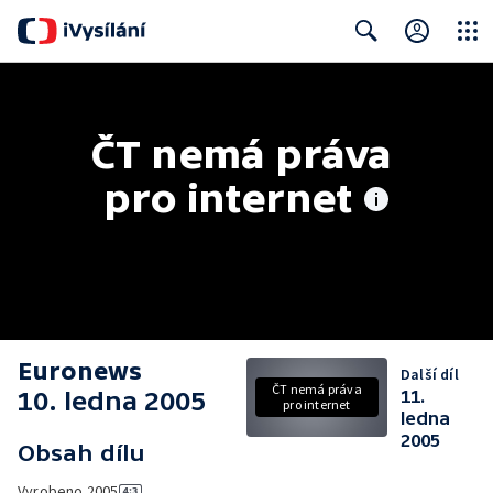
Close
Search
ČT nemá práva 
pro internet
Euronews
Další díl
ČT nemá práva
10. ledna 2005
11.
pro internet
ledna
2005
Obsah dílu
Vyrobeno
2005