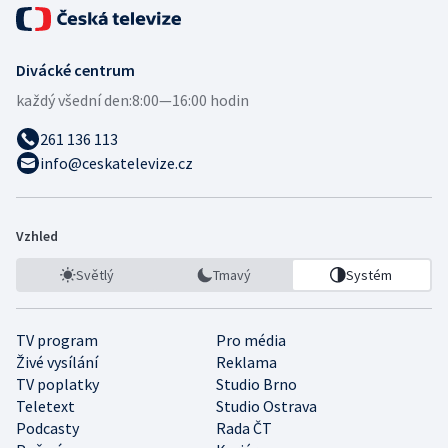
Divácké centrum
každý všední den:
8:00—16:00 hodin
261 136 113
info@ceskatelevize.cz
Vzhled
Světlý
Tmavý
Systém
TV program
Pro média
Živé vysílání
Reklama
TV poplatky
Studio Brno
Teletext
Studio Ostrava
Podcasty
Rada ČT