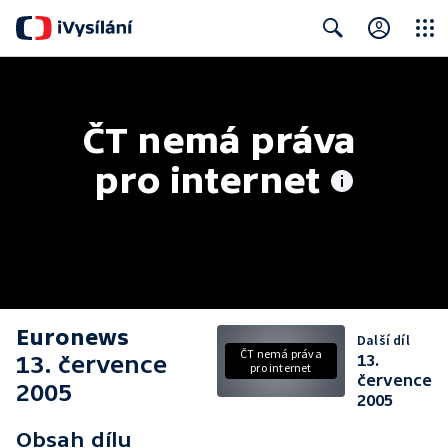
Close
Search
ČT nemá práva 
pro internet
Euronews
Další díl
ČT nemá práva
13. července
13.
pro internet
července
2005
2005
Obsah dílu