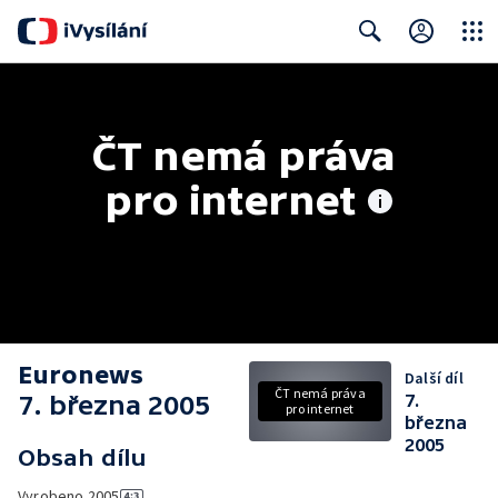
Close
Search
ČT nemá práva 
pro internet
Euronews
Další díl
ČT nemá práva
7. března 2005
7.
pro internet
března
2005
Obsah dílu
Vyrobeno
2005