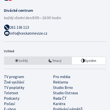
Divácké centrum
každý všední den:
8:00—16:00 hodin
261 136 113
info@ceskatelevize.cz
Vzhled
Světlý
Tmavý
Systém
TV program
Pro média
Živé vysílání
Reklama
TV poplatky
Studio Brno
Teletext
Studio Ostrava
Podcasty
Rada ČT
Počasí
Kariéra
E-shop
Podávání námětů