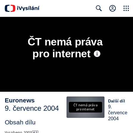
Close
Search
ČT nemá práva 
pro internet
Euronews
Další díl
ČT nemá práva
9. července 2004
9.
pro internet
července
2004
Obsah dílu
Vyrobeno
2003