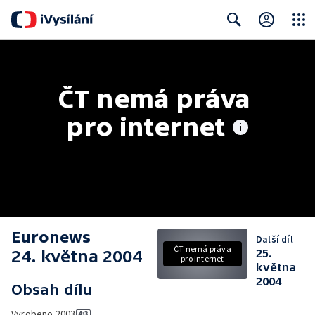
Close
Search
ČT nemá práva 
pro internet
Euronews
Další díl
ČT nemá práva
24. května 2004
25.
pro internet
května
2004
Obsah dílu
Vyrobeno
2003