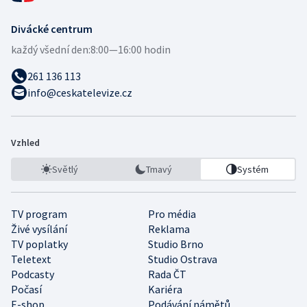
Divácké centrum
každý všední den:
8:00—16:00 hodin
261 136 113
info@ceskatelevize.cz
Vzhled
Světlý
Tmavý
Systém
TV program
Pro média
Živé vysílání
Reklama
TV poplatky
Studio Brno
Teletext
Studio Ostrava
Podcasty
Rada ČT
Počasí
Kariéra
E-shop
Podávání námětů