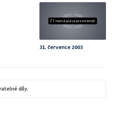
ČT nemá práva pro internet
31. července 2003
telné díly.