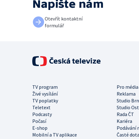
Napište nám
Otevřít kontaktní
formulář
TV program
Pro média
Živé vysílání
Reklama
TV poplatky
Studio Br
Teletext
Studio Os
Podcasty
Rada ČT
Počasí
Kariéra
E-shop
Podávání 
Mobilní a TV aplikace
Časté dot