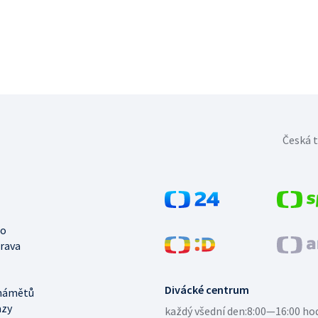
Česká t
no
trava
Divácké centrum
námětů
azy
každý všední den:
8:00—16:00 ho