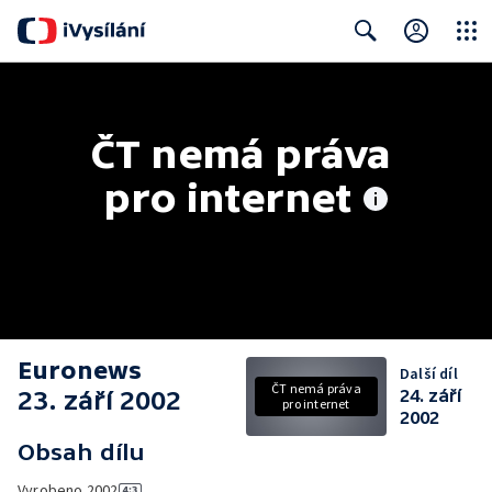
Close
Search
ČT nemá práva 
pro internet
Euronews
Další díl
ČT nemá práva
23. září 2002
24. září
pro internet
2002
Obsah dílu
Vyrobeno
2002