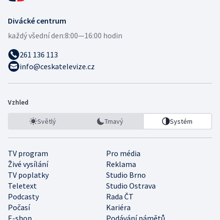
Divácké centrum
každý všední den:
8:00—16:00 hodin
261 136 113
info@ceskatelevize.cz
Vzhled
Světlý
Tmavý
Systém
TV program
Pro média
Živé vysílání
Reklama
TV poplatky
Studio Brno
Teletext
Studio Ostrava
Podcasty
Rada ČT
Počasí
Kariéra
E-shop
Podávání námětů