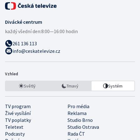
Divácké centrum
každý všední den:
8:00—16:00 hodin
261 136 113
info@ceskatelevize.cz
Vzhled
Světlý
Tmavý
Systém
TV program
Pro média
Živé vysílání
Reklama
TV poplatky
Studio Brno
Teletext
Studio Ostrava
Podcasty
Rada ČT