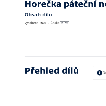
Horečka páteční no
Obsah dílu
Vyrobeno
2008
•
Česko
Přehled dílů
O