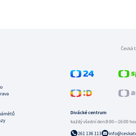
Česká t
no
trava
Divácké centrum
námětů
azy
každý všední den:
8:00—16:00 ho
261 136 113
info@ceskate