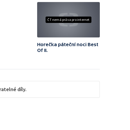
ČT nemá práva pro internet
Horečka páteční noci Best
Of II.
telné díly.