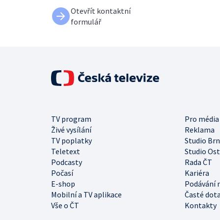
Otevřít kontaktní
formulář
TV program
Pro média
Živé vysílání
Reklama
TV poplatky
Studio Br
Teletext
Studio Os
Podcasty
Rada ČT
Počasí
Kariéra
E-shop
Podávání 
Mobilní a TV aplikace
Časté dot
Vše o ČT
Kontakty