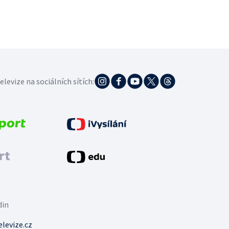
elevize na sociálních sítích:
din
levize.cz