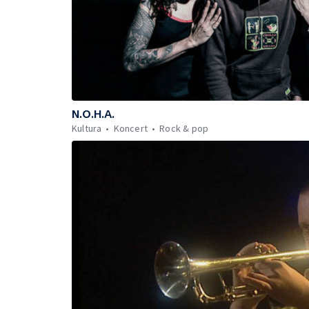
N.O.H.A.
Kultura
Koncert
Rock & pop