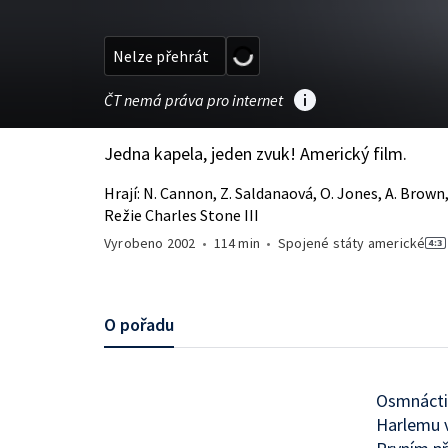
Nelze přehrát
ČT nemá práva pro internet
Jedna kapela, jeden zvuk! Americký film.
Hrají: N. Cannon, Z. Saldanaová, O. Jones, A. Brown,
Režie Charles Stone III
Vyrobeno
2002
•
114 min
•
Spojené státy americké
O pořadu
Osmnáctil
Harlemu v