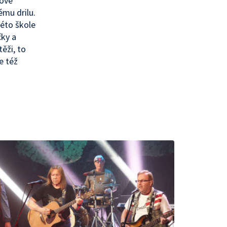
nové
ému drilu.
této škole
čky a
těži, to
e též