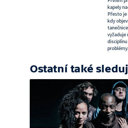
Prvním p
kapely na
Přesto je
kdy objev
tanečnice 
vyžaduje 
disciplín
problémy.
Ostatní také sleduj