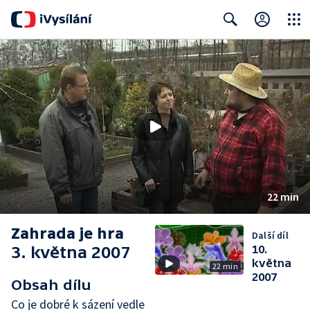
Close
Search
22 min
Zahrada je hra
Další díl
3. května 2007
10.
května
22 min
2007
Obsah dílu
Co je dobré k sázení vedle