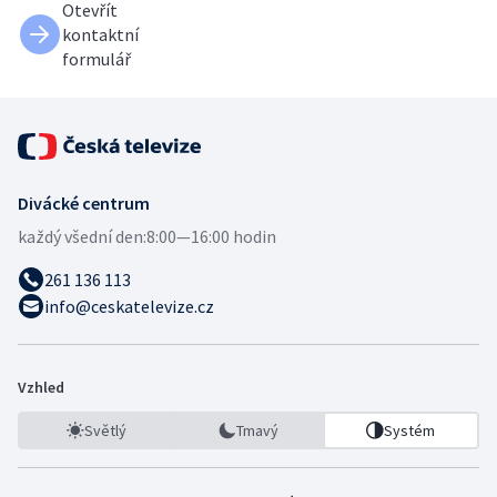
Otevřít
kontaktní
formulář
Divácké centrum
každý všední den:
8:00—16:00 hodin
261 136 113
info@ceskatelevize.cz
Vzhled
Světlý
Tmavý
Systém