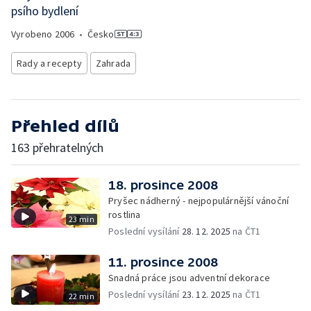
psího bydlení
Vyrobeno
2006
•
Česko
Rady a recepty
Zahrada
Přehled dílů
163 přehratelných
18. prosince 2008
Pryšec nádherný - nejpopulárnější vánoční
rostlina
23 min
Poslední vysílání
28. 12. 2025
na ČT1
11. prosince 2008
Snadná práce jsou adventní dekorace
Poslední vysílání
23. 12. 2025
na ČT1
22 min