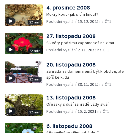
4. prosince 2008
Mokrý kout - jak s tím hnout?
Poslední vysílání
15. 12. 2025
na ČT1
22 min
27. listopadu 2008
S květy podzimu zapomeneš na zimu
Poslední vysílání
2. 11. 2025
na ČT1
22 min
20. listopadu 2008
Zahrada za domem nemá být k obdivu, ale
spíš ke klidu
22 min
Poslední vysílání
30. 11. 2025
na ČT1
13. listopadu 2008
Ořešáky s duší zahradě vždy sluší
Poslední vysílání
15. 2. 2021
na ČT1
22 min
6. listopadu 2008
Stínomilné rostliny od A do Z