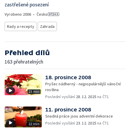
zastřešené posezení
Vyrobeno
2006
•
Česko
Rady a recepty
Zahrada
Přehled dílů
163 přehratelných
18. prosince 2008
Pryšec nádherný - nejpopulárnější vánoční
rostlina
23 min
Poslední vysílání
28. 12. 2025
na ČT1
11. prosince 2008
Snadná práce jsou adventní dekorace
Poslední vysílání
23. 12. 2025
na ČT1
22 min