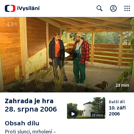
Close
Search
23 min
Zahrada je hra
Další díl
28. srpna 2006
10. září
2006
23 min
Obsah dílu
Proti slunci, mrholení –