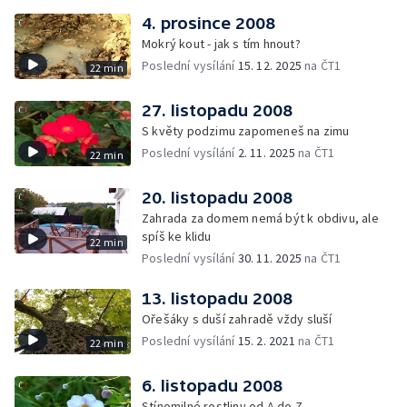
4. prosince 2008
Mokrý kout - jak s tím hnout?
Poslední vysílání
15. 12. 2025
na ČT1
22 min
27. listopadu 2008
S květy podzimu zapomeneš na zimu
Poslední vysílání
2. 11. 2025
na ČT1
22 min
20. listopadu 2008
Zahrada za domem nemá být k obdivu, ale
spíš ke klidu
22 min
Poslední vysílání
30. 11. 2025
na ČT1
13. listopadu 2008
Ořešáky s duší zahradě vždy sluší
Poslední vysílání
15. 2. 2021
na ČT1
22 min
6. listopadu 2008
Stínomilné rostliny od A do Z