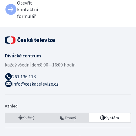
Otevřít
kontaktní
formulář
Divácké centrum
každý všední den:
8:00—16:00 hodin
261 136 113
info@ceskatelevize.cz
Vzhled
Světlý
Tmavý
Systém