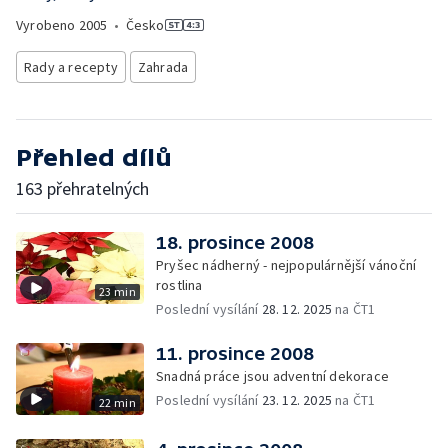
Vyrobeno
2005
•
Česko
Rady a recepty
Zahrada
Přehled dílů
163 přehratelných
18. prosince 2008
Pryšec nádherný - nejpopulárnější vánoční
rostlina
23 min
Poslední vysílání
28. 12. 2025
na ČT1
11. prosince 2008
Snadná práce jsou adventní dekorace
Poslední vysílání
23. 12. 2025
na ČT1
22 min