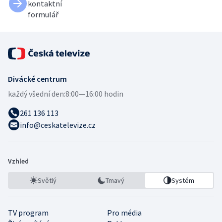
kontaktní
formulář
Divácké centrum
každý všední den:
8:00—16:00 hodin
261 136 113
info@ceskatelevize.cz
Vzhled
Světlý
Tmavý
Systém
TV program
Pro média