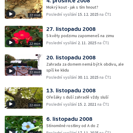
4. prosince 2008
Mokrý kout - jak s tím hnout?
Poslední vysílání
15. 12. 2025
na ČT1
22 min
27. listopadu 2008
S květy podzimu zapomeneš na zimu
Poslední vysílání
2. 11. 2025
na ČT1
22 min
20. listopadu 2008
Zahrada za domem nemá být k obdivu, ale
spíš ke klidu
22 min
Poslední vysílání
30. 11. 2025
na ČT1
13. listopadu 2008
Ořešáky s duší zahradě vždy sluší
Poslední vysílání
15. 2. 2021
na ČT1
22 min
6. listopadu 2008
Stínomilné rostliny od A do Z
Poslední vysílání
17. 11. 2025
na ČT1