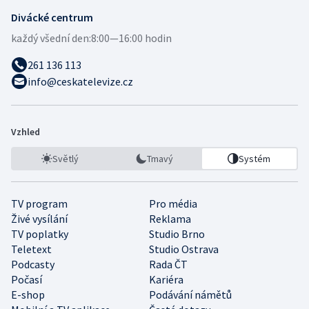
Divácké centrum
každý všední den:
8:00—16:00 hodin
261 136 113
info@ceskatelevize.cz
Vzhled
Světlý
Tmavý
Systém
TV program
Pro média
Živé vysílání
Reklama
TV poplatky
Studio Brno
Teletext
Studio Ostrava
Podcasty
Rada ČT
Počasí
Kariéra
E-shop
Podávání námětů