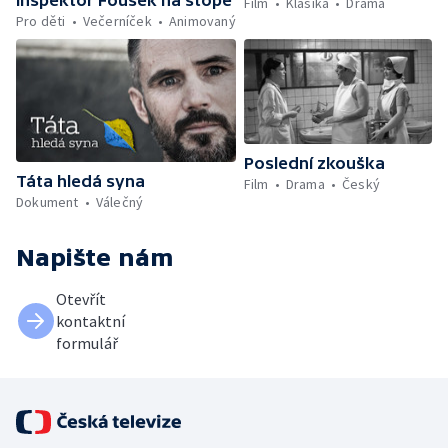
Film
Klasika
Drama
Pro děti
Večerníček
Animovaný
Poslední zkouška
Táta hledá syna
Film
Drama
Český
Dokument
Válečný
Napište nám
Otevřít
kontaktní
formulář