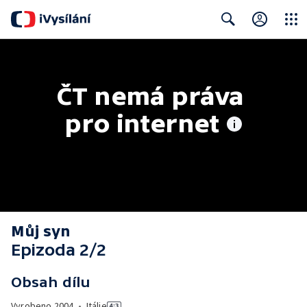
Close
Search
ČT nemá práva 
pro internet
Můj syn
Epizoda 2/2
Obsah dílu
Vyrobeno
2004
•
Itálie