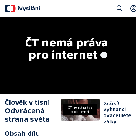
Search
ČT nemá práva 
pro internet
Člověk v tísni
Další díl
ČT nemá práva
Odvrácená
Vyhnanci
pro internet
dvacetileté
strana světa
války
Obsah dílu