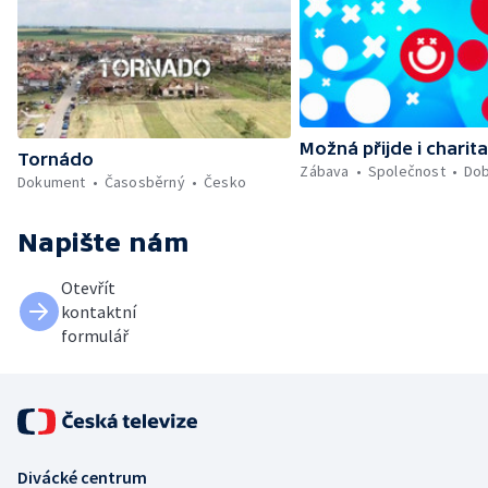
Možná přijde i charit
Tornádo
Zábava
Společnost
Dob
Dokument
Časosběrný
Česko
Napište nám
Otevřít
kontaktní
formulář
Divácké centrum