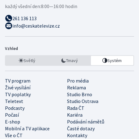
každý všední den:
8:00—16:00 hodin
261 136 113
info@ceskatelevize.cz
Vzhled
Světlý
Tmavý
Systém
TV program
Pro média
Živé vysílání
Reklama
TV poplatky
Studio Brno
Teletext
Studio Ostrava
Podcasty
Rada ČT
Počasí
Kariéra
E-shop
Podávání námětů
Mobilní a TV aplikace
Časté dotazy
Vše o ČT
Kontakty