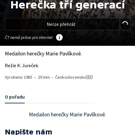
Herečka tří generací
Nelze přehrát
ČT nemá práva pro internet
Medailon herečky Marie Pavlíkové.
Režie K. Jureček.
Vyrobeno
1985
•
29 min
•
Československo
O pořadu
Medailon herečky Marie Pavlíkové.
Napište nám