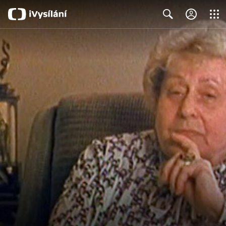
Close
Search