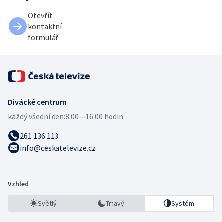
Otevřít
kontaktní
formulář
Divácké centrum
každý všední den:
8:00—16:00 hodin
261 136 113
info@ceskatelevize.cz
Vzhled
Světlý
Tmavý
Systém