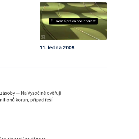
ČT nemá práva pro internet
11. ledna 2008
 zásoby — Na Vysočině ověřují
milionů korun, případ řeší
 se chystají na Vánoce —