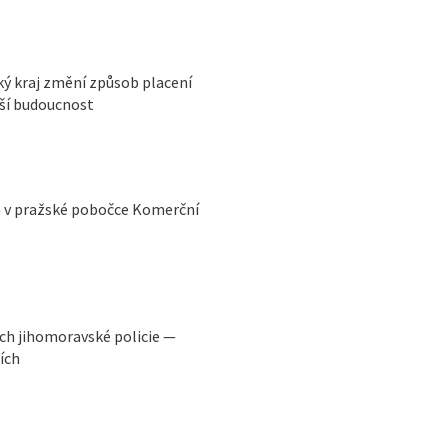
ký kraj změní způsob placení
pší budoucnost
a v pražské pobočce Komerční
ch jihomoravské policie —
ích