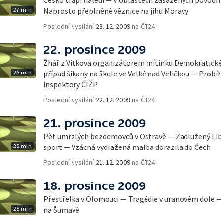
27 min
Naprosto přeplněné věznice na jihu Moravy
Poslední vysílání
23. 12. 2009
na ČT24
22. prosince 2009
Žhář z Vítkova organizátorem mítinku Demokratické 
26 min
případ šikany na škole ve Velké nad Veličkou — Probí
inspektory ČIŽP
Poslední vysílání
22. 12. 2009
na ČT24
21. prosince 2009
Pět umrzlých bezdomovců v Ostravě — Zadlužený Libe
25 min
sport — Vzácná vydražená malba dorazila do Čech
Poslední vysílání
21. 12. 2009
na ČT24
18. prosince 2009
Přestřelka v Olomouci — Tragédie v uranovém dole —
25 min
na Šumavě