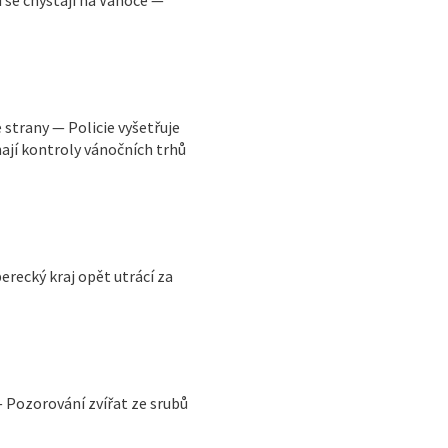
strany — Policie vyšetřuje
hají kontroly vánočních trhů
recký kraj opět utrácí za
 Pozorování zvířat ze srubů