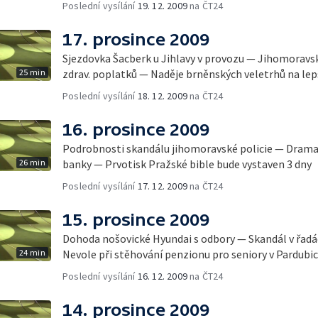
Poslední vysílání
19. 12. 2009
na ČT24
17. prosince 2009
Sjezdovka Šacberk u Jihlavy v provozu — Jihomoravs
25 min
zdrav. poplatků — Naděje brněnských veletrhů na le
Poslední vysílání
18. 12. 2009
na ČT24
16. prosince 2009
Podrobnosti skandálu jihomoravské policie — Dram
26 min
banky — Prvotisk Pražské bible bude vystaven 3 dny
Poslední vysílání
17. 12. 2009
na ČT24
15. prosince 2009
Dohoda nošovické Hyundai s odbory — Skandál v řadá
24 min
Nevole při stěhování penzionu pro seniory v Pardubic
Poslední vysílání
16. 12. 2009
na ČT24
14. prosince 2009