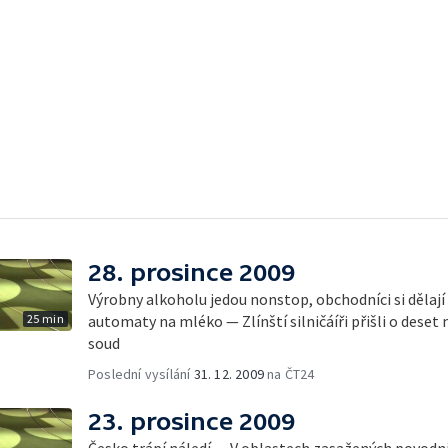
28. prosince 2009
Výrobny alkoholu jedou nonstop, obchodníci si dělají
25 min
automaty na mléko — Zlínští silničáíři přišli o deset 
soud
Poslední vysílání
31. 12. 2009
na ČT24
23. prosince 2009
Česko trápí náledí — V oblastech zasažených povodní