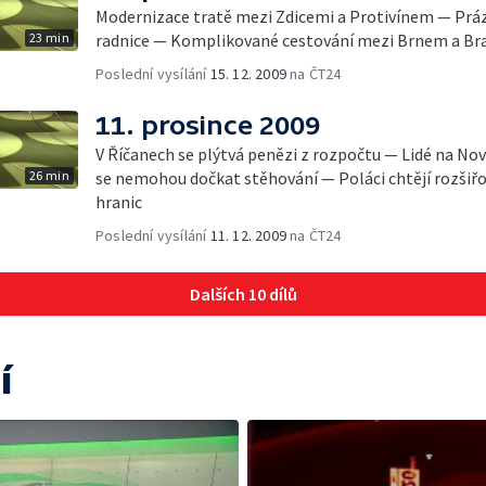
Modernizace tratě mezi Zdicemi a Protivínem — Prá
23 min
radnice — Komplikované cestování mezi Brnem a Bra
Poslední vysílání
15. 12. 2009
na ČT24
11. prosince 2009
V Říčanech se plýtvá penězi z rozpočtu — Lidé na Nov
26 min
se nemohou dočkat stěhování — Poláci chtějí rozšiřo
hranic
Poslední vysílání
11. 12. 2009
na ČT24
Dalších 10 dílů
í