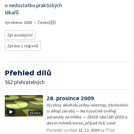
o nedostatku praktických
lékařů
Vyrobeno
2008
•
Česko
Zpravodajství
Zprávy z regionů
Přehled dílů
562 přehratelných
28. prosince 2009
Výrobny alkoholu jedou nonstop, obchodníci
si dělají zásoby — Na Vysočině ověřují
25 min
automaty na mléko — Zlínští silničáíři přišli o
deset milionů korun, případ řeší soud
Poslední vysílání
31. 12. 2009
na ČT24