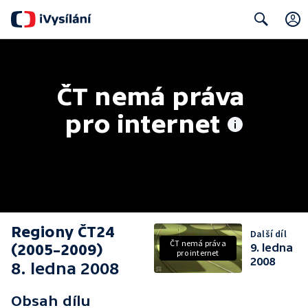
Search
ČT nemá práva 
pro internet
Regiony ČT24
Další díl
ČT nemá práva
(2005–2009)
9. ledna
pro internet
2008
8. ledna 2008
Obsah dílu