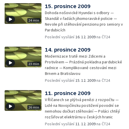
15. prosince 2009
Dohoda nošovické Hyundai s odbory —
Skandál v řadách jihomoravské policie —
24 min
Nevole při stěhování penzionu pro seniory v
Pardubicích
Poslední vysílání
16. 12. 2009
na ČT24
14. prosince 2009
Modernizace tratě mezi Zdicemi a
Protivínem — Prázdná pokladna pardubické
23 min
radnice — Komplikované cestování mezi
Brnem a Bratislavou
Poslední vysílání
15. 12. 2009
na ČT24
11. prosince 2009
V Říčanech se plýtvá penězi z rozpočtu —
Lidé na Novojičínsku postižení povodní se
26 min
nemohou dočkat stěhování — Poláci chtějí
rozšiřovat elektrárnu u českých hranic
Poslední vysílání
11. 12. 2009
na ČT24