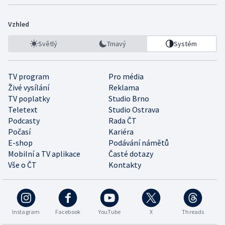
Vzhled
Světlý
Tmavý
Systém
TV program
Pro média
Živé vysílání
Reklama
TV poplatky
Studio Brno
Teletext
Studio Ostrava
Podcasty
Rada ČT
Počasí
Kariéra
E-shop
Podávání námětů
Mobilní a TV aplikace
Časté dotazy
Vše o ČT
Kontakty
Instagram
Facebook
YouTube
X
Threads