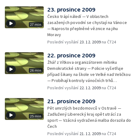
23. prosince 2009
Česko trápí náledí — V oblastech
zasažených povodní se chystají na Vánoce
27 min
— Naprosto přeplněné věznice na jihu
Moravy
Poslední vysílání
23. 12. 2009
na ČT24
22. prosince 2009
Žhář z Vítkova organizátorem mítinku
Demokratické strany — Policie vyšetřuje
26 min
případ šikany na škole ve Velké nad Veličkou
— Probíhají kontroly vánočních trhů
inspektory ČIŽP
Poslední vysílání
22. 12. 2009
na ČT24
21. prosince 2009
Pět umrzlých bezdomovců v Ostravě —
Zadlužený Liberecký kraj opět utrácí za
25 min
sport — Vzácná vydražená malba dorazila do
Čech
Poslední vysílání
21. 12. 2009
na ČT24