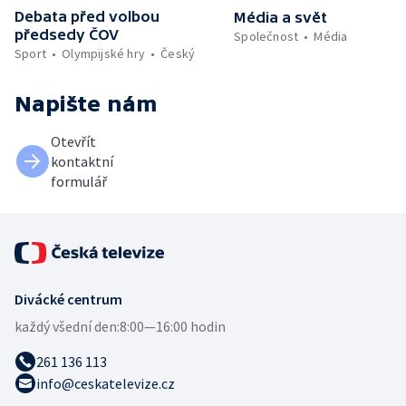
Debata před volbou
Média a svět
předsedy ČOV
Společnost
Média
Sport
Olympijské hry
Český
Napište nám
Otevřít
kontaktní
formulář
Divácké centrum
každý všední den:
8:00—16:00 hodin
261 136 113
info@ceskatelevize.cz