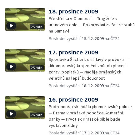
18. prosince 2009
Přestřelka v Olomouci — Tragédie v
uranovém dole — Pozorování zvířat ze srubů
25 min
na Šumavě
Poslední vysílání
19. 12. 2009
na ČT24
17. prosince 2009
Sjezdovka Šacberk u Jihlavy v provozu —
Jihomoravský kraj změní způsob placení
25 min
zdrav. poplatků — Naděje brněnských
veletrhů na lepší budoucnost
Poslední vysílání
18. 12. 2009
na ČT24
16. prosince 2009
Podrobnosti skandálu jihomoravské policie
— Drama v pražské pobočce Komerční
26 min
banky — Prvotisk Pražské bible bude
vystaven 3 dny
Poslední vysílání
17. 12. 2009
na ČT24