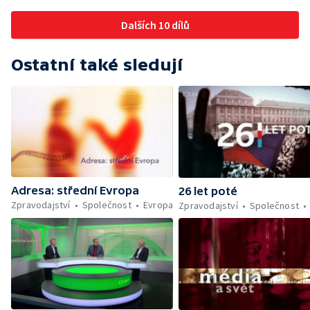
Dalších 10 dílů
Ostatní také sledují
Adresa: střední Evropa
26 let poté
Zpravodajství
Společnost
Evropa
Zpravodajství
Společnost