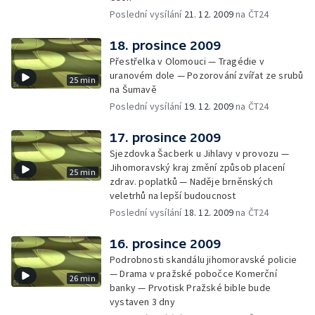
Poslední vysílání
21. 12. 2009
na ČT24
18. prosince 2009
Přestřelka v Olomouci — Tragédie v
uranovém dole — Pozorování zvířat ze srubů
25 min
na Šumavě
Poslední vysílání
19. 12. 2009
na ČT24
17. prosince 2009
Sjezdovka Šacberk u Jihlavy v provozu —
Jihomoravský kraj změní způsob placení
25 min
zdrav. poplatků — Naděje brněnských
veletrhů na lepší budoucnost
Poslední vysílání
18. 12. 2009
na ČT24
16. prosince 2009
Podrobnosti skandálu jihomoravské policie
— Drama v pražské pobočce Komerční
26 min
banky — Prvotisk Pražské bible bude
vystaven 3 dny