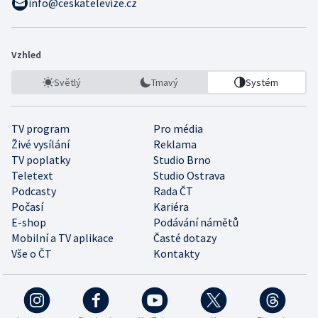
info@ceskatelevize.cz
Vzhled
Světlý
Tmavý
Systém
TV program
Pro média
Živé vysílání
Reklama
TV poplatky
Studio Brno
Teletext
Studio Ostrava
Podcasty
Rada ČT
Počasí
Kariéra
E-shop
Podávání námětů
Mobilní a TV aplikace
Časté dotazy
Vše o ČT
Kontakty