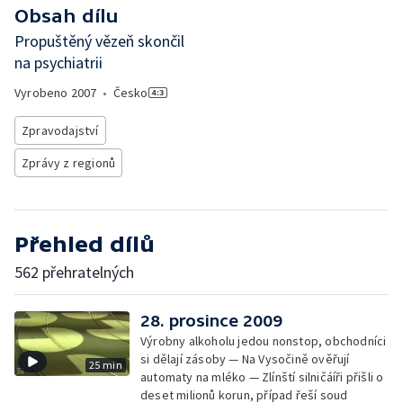
Obsah dílu
Propuštěný vězeň skončil
na psychiatrii
Vyrobeno
2007
•
Česko
Zpravodajství
Zprávy z regionů
Přehled dílů
562 přehratelných
28. prosince 2009
Výrobny alkoholu jedou nonstop, obchodníci
si dělají zásoby — Na Vysočině ověřují
25 min
automaty na mléko — Zlínští silničáíři přišli o
deset milionů korun, případ řeší soud