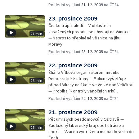
Poslední vysílání
31. 12. 2009
na ČT24
23. prosince 2009
Česko trápí náledí — V oblastech
zasažených povodní se chystají na Vánoce
27 min
— Naprosto přeplněné věznice na jihu
Moravy
Poslední vysílání
23. 12. 2009
na ČT24
22. prosince 2009
Žhář z Vítkova organizátorem mítinku
Demokratické strany — Policie vyšetřuje
26 min
případ šikany na škole ve Velké nad Veličkou
— Probíhají kontroly vánočních trhů
inspektory ČIŽP
Poslední vysílání
22. 12. 2009
na ČT24
21. prosince 2009
Pět umrzlých bezdomovců v Ostravě —
Zadlužený Liberecký kraj opět utrácí za
25 min
sport — Vzácná vydražená malba dorazila do
Čech