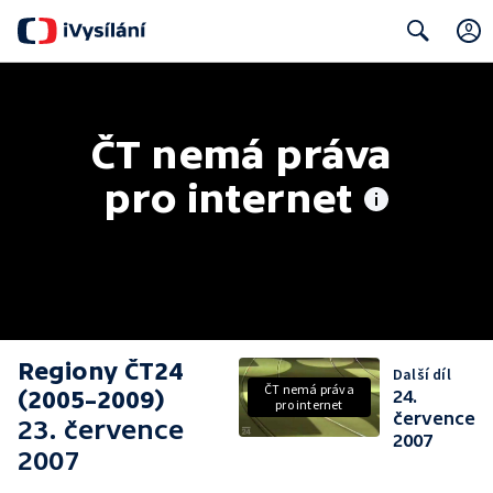
Search
ČT nemá práva 
pro internet
Regiony ČT24
Další díl
ČT nemá práva
(2005–2009)
24.
pro internet
července
23. července
2007
2007