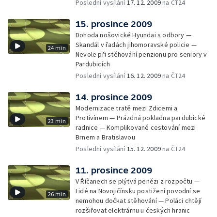
Poslední vysílání
17. 12. 2009
na ČT24
15. prosince 2009
Dohoda nošovické Hyundai s odbory —
Skandál v řadách jihomoravské policie —
24 min
Nevole při stěhování penzionu pro seniory v
Pardubicích
Poslední vysílání
16. 12. 2009
na ČT24
14. prosince 2009
Modernizace tratě mezi Zdicemi a
Protivínem — Prázdná pokladna pardubické
23 min
radnice — Komplikované cestování mezi
Brnem a Bratislavou
Poslední vysílání
15. 12. 2009
na ČT24
11. prosince 2009
V Říčanech se plýtvá penězi z rozpočtu —
Lidé na Novojičínsku postižení povodní se
26 min
nemohou dočkat stěhování — Poláci chtějí
rozšiřovat elektrárnu u českých hranic