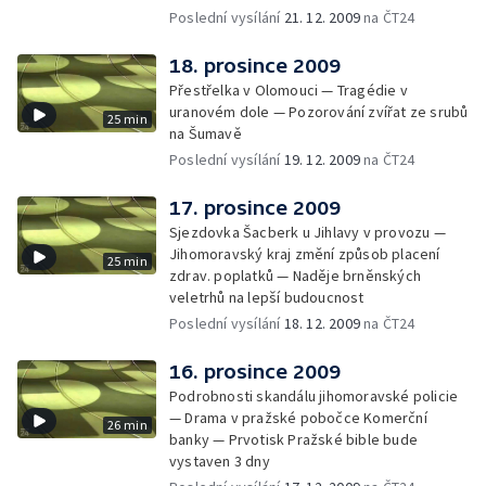
Poslední vysílání
21. 12. 2009
na ČT24
18. prosince 2009
Přestřelka v Olomouci — Tragédie v
uranovém dole — Pozorování zvířat ze srubů
25 min
na Šumavě
Poslední vysílání
19. 12. 2009
na ČT24
17. prosince 2009
Sjezdovka Šacberk u Jihlavy v provozu —
Jihomoravský kraj změní způsob placení
25 min
zdrav. poplatků — Naděje brněnských
veletrhů na lepší budoucnost
Poslední vysílání
18. 12. 2009
na ČT24
16. prosince 2009
Podrobnosti skandálu jihomoravské policie
— Drama v pražské pobočce Komerční
26 min
banky — Prvotisk Pražské bible bude
vystaven 3 dny