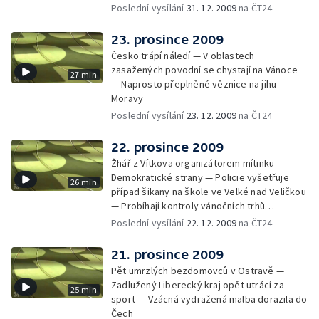
Poslední vysílání
31. 12. 2009
na ČT24
23. prosince 2009
Česko trápí náledí — V oblastech
zasažených povodní se chystají na Vánoce
27 min
— Naprosto přeplněné věznice na jihu
Moravy
Poslední vysílání
23. 12. 2009
na ČT24
22. prosince 2009
Žhář z Vítkova organizátorem mítinku
Demokratické strany — Policie vyšetřuje
26 min
případ šikany na škole ve Velké nad Veličkou
— Probíhají kontroly vánočních trhů
inspektory ČIŽP
Poslední vysílání
22. 12. 2009
na ČT24
21. prosince 2009
Pět umrzlých bezdomovců v Ostravě —
Zadlužený Liberecký kraj opět utrácí za
25 min
sport — Vzácná vydražená malba dorazila do
Čech