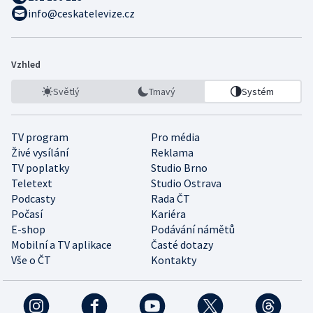
info@ceskatelevize.cz
Vzhled
Světlý
Tmavý
Systém
TV program
Pro média
Živé vysílání
Reklama
TV poplatky
Studio Brno
Teletext
Studio Ostrava
Podcasty
Rada ČT
Počasí
Kariéra
E-shop
Podávání námětů
Mobilní a TV aplikace
Časté dotazy
Vše o ČT
Kontakty