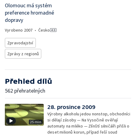
Olomouc má systém
preference hromadné
dopravy
Vyrobeno
2007
•
Česko
Zpravodajství
Zprávy z regionů
Přehled dílů
562 přehratelných
28. prosince 2009
Výrobny alkoholu jedou nonstop, obchodníci
si dělají zásoby — Na Vysočině ověřují
25 min
automaty na mléko — Zlínští silničáíři přišli o
deset milionů korun, případ řeší soud