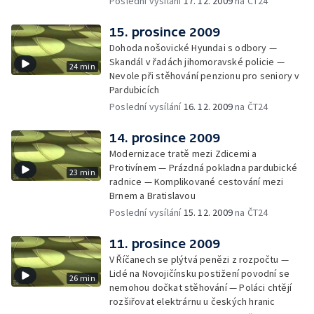
Poslední vysílání
17. 12. 2009
na ČT24
15. prosince 2009
Dohoda nošovické Hyundai s odbory —
Skandál v řadách jihomoravské policie —
24 min
Nevole při stěhování penzionu pro seniory v
Pardubicích
Poslední vysílání
16. 12. 2009
na ČT24
14. prosince 2009
Modernizace tratě mezi Zdicemi a
Protivínem — Prázdná pokladna pardubické
23 min
radnice — Komplikované cestování mezi
Brnem a Bratislavou
Poslední vysílání
15. 12. 2009
na ČT24
11. prosince 2009
V Říčanech se plýtvá penězi z rozpočtu —
Lidé na Novojičínsku postižení povodní se
26 min
nemohou dočkat stěhování — Poláci chtějí
rozšiřovat elektrárnu u českých hranic