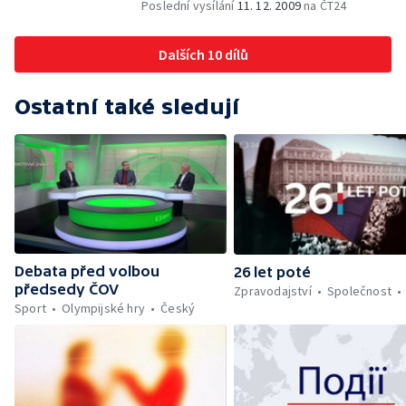
Poslední vysílání
11. 12. 2009
na ČT24
Dalších 10 dílů
Ostatní také sledují
Debata před volbou
26 let poté
předsedy ČOV
Zpravodajství
Společnost
Sport
Olympijské hry
Český