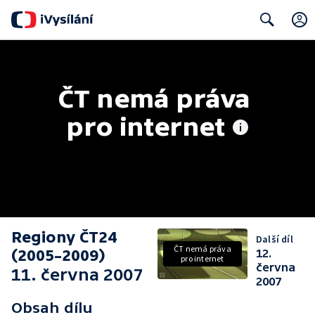
Search
ČT nemá práva 
pro internet
Regiony ČT24
Další díl
ČT nemá práva
(2005–2009)
12.
pro internet
června
11. června 2007
2007
Obsah dílu