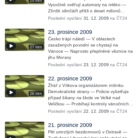
25 min
Vysočině ověřují automaty na mléko —
Zlínští silničáíři přišli o deset milionů
korun, případ řeší soud
Poslední vysílání
31. 12. 2009
na ČT24
23. prosince 2009
Česko trápí náledí — V oblastech
zasažených povodní se chystají na
27 min
Vánoce — Naprosto přeplněné věznice na
jihu Moravy
Poslední vysílání
23. 12. 2009
na ČT24
22. prosince 2009
Žhář z Vítkova organizátorem mítinku
Demokratické strany — Policie vyšetřuje
26 min
případ šikany na škole ve Velké nad
Veličkou — Probíhají kontroly vánočních
trhů inspektory ČIŽP
Poslední vysílání
22. 12. 2009
na ČT24
21. prosince 2009
Pět umrzlých bezdomovců v Ostravě —