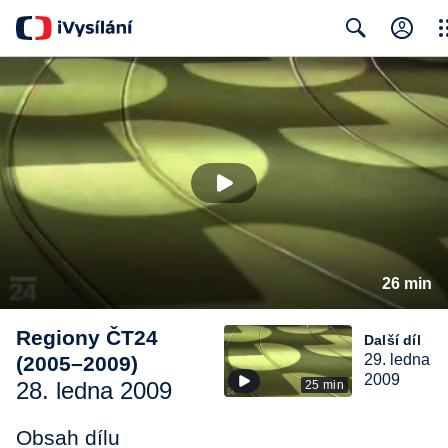
Clo
Search
26 min
Regiony ČT24
Další díl
29. ledna
(2005–2009)
2009
28. ledna 2009
25 min
Obsah dílu