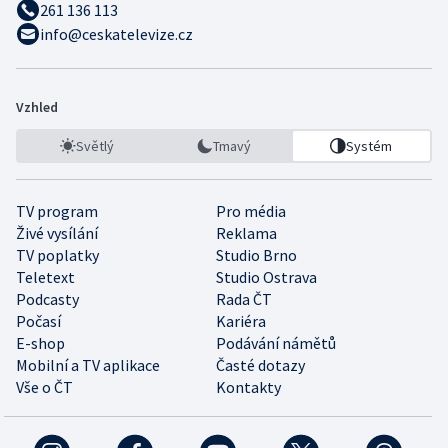
261 136 113
info@ceskatelevize.cz
Vzhled
Světlý
Tmavý
Systém
TV program
Pro média
Živé vysílání
Reklama
TV poplatky
Studio Brno
Teletext
Studio Ostrava
Podcasty
Rada ČT
Počasí
Kariéra
E-shop
Podávání námětů
Mobilní a TV aplikace
Časté dotazy
Vše o ČT
Kontakty