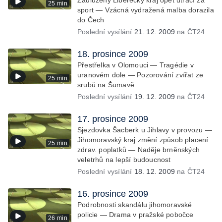
Zadlužený Liberecký kraj opět utrácí za
25 min
sport — Vzácná vydražená malba dorazila
do Čech
Poslední vysílání
21. 12. 2009
na ČT24
18. prosince 2009
Přestřelka v Olomouci — Tragédie v
uranovém dole — Pozorování zvířat ze
25 min
srubů na Šumavě
Poslední vysílání
19. 12. 2009
na ČT24
17. prosince 2009
Sjezdovka Šacberk u Jihlavy v provozu —
Jihomoravský kraj změní způsob placení
25 min
zdrav. poplatků — Naděje brněnských
veletrhů na lepší budoucnost
Poslední vysílání
18. 12. 2009
na ČT24
16. prosince 2009
Podrobnosti skandálu jihomoravské
policie — Drama v pražské pobočce
26 min