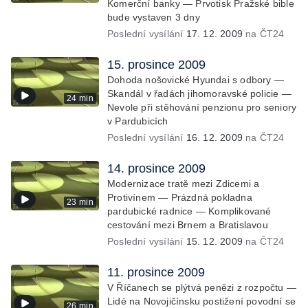
Komerční banky — Prvotisk Pražské bible
bude vystaven 3 dny
Poslední vysílání
17. 12. 2009
na ČT24
15. prosince 2009
Dohoda nošovické Hyundai s odbory —
Skandál v řadách jihomoravské policie —
24 min
Nevole při stěhování penzionu pro seniory
v Pardubicích
Poslední vysílání
16. 12. 2009
na ČT24
14. prosince 2009
Modernizace tratě mezi Zdicemi a
Protivínem — Prázdná pokladna
23 min
pardubické radnice — Komplikované
cestování mezi Brnem a Bratislavou
Poslední vysílání
15. 12. 2009
na ČT24
11. prosince 2009
V Říčanech se plýtvá penězi z rozpočtu —
Lidé na Novojičínsku postižení povodní se
26 min