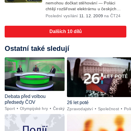
nemohou dočkat stěhování — Poláci
chtějí rozšiřovat elektrárnu u českých
hranic
Poslední vysílání
11. 12. 2009
na ČT24
Dalších 10 dílů
Ostatní také sledují
Debata před volbou
předsedy ČOV
26 let poté
Sport
Olympijské hry
Český
Zpravodajství
Společnost
Poli