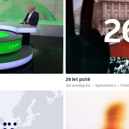
26 let poté
Zpravodajství
Společnost
Polit