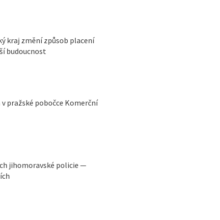
ký kraj změní způsob placení
pší budoucnost
a v pražské pobočce Komerční
ch jihomoravské policie —
ích