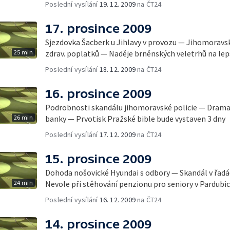
Poslední vysílání
19. 12. 2009
na ČT24
17. prosince 2009
Sjezdovka Šacberk u Jihlavy v provozu — Jihomoravs
25 min
zdrav. poplatků — Naděje brněnských veletrhů na le
Poslední vysílání
18. 12. 2009
na ČT24
16. prosince 2009
Podrobnosti skandálu jihomoravské policie — Dram
26 min
banky — Prvotisk Pražské bible bude vystaven 3 dny
Poslední vysílání
17. 12. 2009
na ČT24
15. prosince 2009
Dohoda nošovické Hyundai s odbory — Skandál v řadá
24 min
Nevole při stěhování penzionu pro seniory v Pardubic
Poslední vysílání
16. 12. 2009
na ČT24
14. prosince 2009