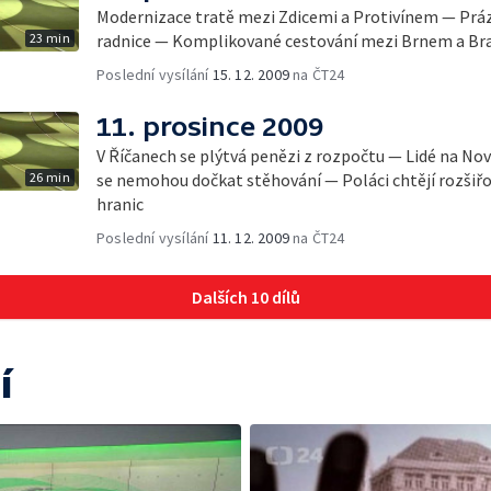
Modernizace tratě mezi Zdicemi a Protivínem — Prá
23 min
radnice — Komplikované cestování mezi Brnem a Bra
Poslední vysílání
15. 12. 2009
na ČT24
11. prosince 2009
V Říčanech se plýtvá penězi z rozpočtu — Lidé na Nov
26 min
se nemohou dočkat stěhování — Poláci chtějí rozšiřo
hranic
Poslední vysílání
11. 12. 2009
na ČT24
Dalších 10 dílů
í