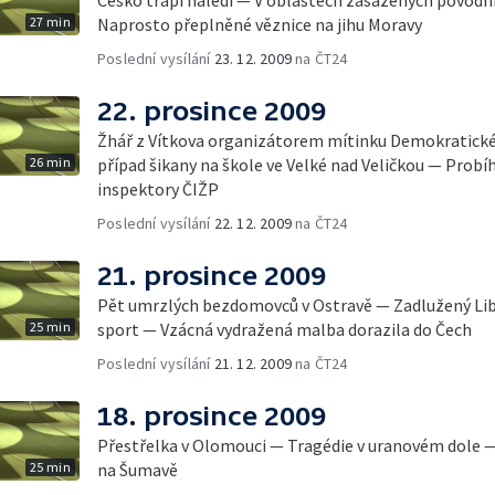
27 min
Naprosto přeplněné věznice na jihu Moravy
Poslední vysílání
23. 12. 2009
na ČT24
22. prosince 2009
Žhář z Vítkova organizátorem mítinku Demokratické 
26 min
případ šikany na škole ve Velké nad Veličkou — Probí
inspektory ČIŽP
Poslední vysílání
22. 12. 2009
na ČT24
21. prosince 2009
Pět umrzlých bezdomovců v Ostravě — Zadlužený Libe
25 min
sport — Vzácná vydražená malba dorazila do Čech
Poslední vysílání
21. 12. 2009
na ČT24
18. prosince 2009
Přestřelka v Olomouci — Tragédie v uranovém dole —
25 min
na Šumavě