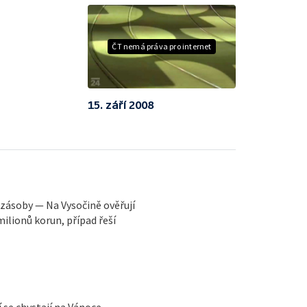
ČT nemá práva pro internet
15. září 2008
 zásoby — Na Vysočině ověřují
milionů korun, případ řeší
 se chystají na Vánoce —