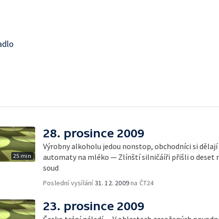
adlo
28. prosince 2009
Výrobny alkoholu jedou nonstop, obchodníci si dělají
25 min
automaty na mléko — Zlínští silničáíři přišli o deset 
soud
Poslední vysílání
31. 12. 2009
na ČT24
23. prosince 2009
Česko trápí náledí — V oblastech zasažených povodní