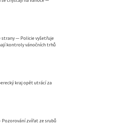
strany — Policie vyšetřuje
hají kontroly vánočních trhů
recký kraj opět utrácí za
 Pozorování zvířat ze srubů