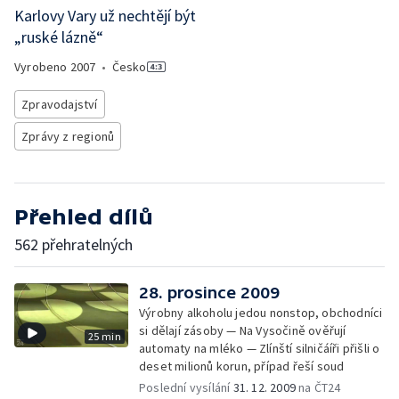
Karlovy Vary už nechtějí být
„ruské lázně“
Vyrobeno
2007
•
Česko
Zpravodajství
Zprávy z regionů
Přehled dílů
562 přehratelných
28. prosince 2009
Výrobny alkoholu jedou nonstop, obchodníci
si dělají zásoby — Na Vysočině ověřují
25 min
automaty na mléko — Zlínští silničáíři přišli o
deset milionů korun, případ řeší soud
Poslední vysílání
31. 12. 2009
na ČT24