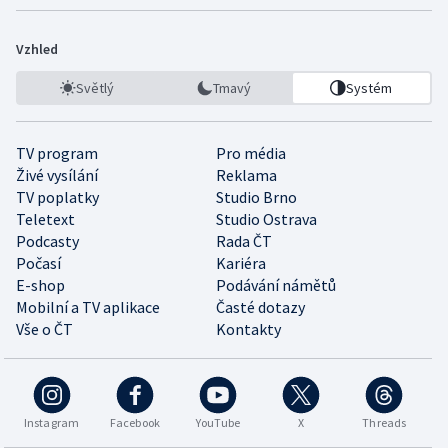
Vzhled
Světlý
Tmavý
Systém
TV program
Pro média
Živé vysílání
Reklama
TV poplatky
Studio Brno
Teletext
Studio Ostrava
Podcasty
Rada ČT
Počasí
Kariéra
E-shop
Podávání námětů
Mobilní a TV aplikace
Časté dotazy
Vše o ČT
Kontakty
Instagram
Facebook
YouTube
X
Threads