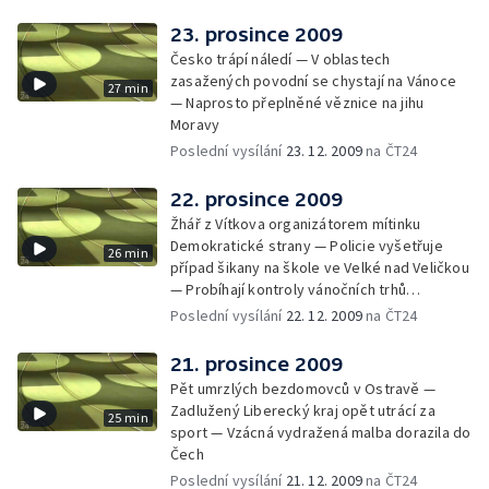
23. prosince 2009
Česko trápí náledí — V oblastech
zasažených povodní se chystají na Vánoce
27 min
— Naprosto přeplněné věznice na jihu
Moravy
Poslední vysílání
23. 12. 2009
na ČT24
22. prosince 2009
Žhář z Vítkova organizátorem mítinku
Demokratické strany — Policie vyšetřuje
26 min
případ šikany na škole ve Velké nad Veličkou
— Probíhají kontroly vánočních trhů
inspektory ČIŽP
Poslední vysílání
22. 12. 2009
na ČT24
21. prosince 2009
Pět umrzlých bezdomovců v Ostravě —
Zadlužený Liberecký kraj opět utrácí za
25 min
sport — Vzácná vydražená malba dorazila do
Čech
Poslední vysílání
21. 12. 2009
na ČT24