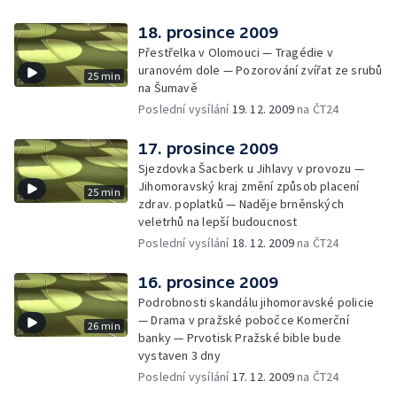
18. prosince 2009
Přestřelka v Olomouci — Tragédie v
uranovém dole — Pozorování zvířat ze srubů
25 min
na Šumavě
Poslední vysílání
19. 12. 2009
na ČT24
17. prosince 2009
Sjezdovka Šacberk u Jihlavy v provozu —
Jihomoravský kraj změní způsob placení
25 min
zdrav. poplatků — Naděje brněnských
veletrhů na lepší budoucnost
Poslední vysílání
18. 12. 2009
na ČT24
16. prosince 2009
Podrobnosti skandálu jihomoravské policie
— Drama v pražské pobočce Komerční
26 min
banky — Prvotisk Pražské bible bude
vystaven 3 dny
Poslední vysílání
17. 12. 2009
na ČT24