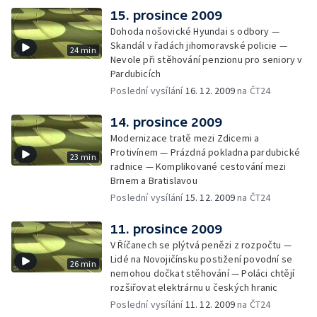
15. prosince 2009
Dohoda nošovické Hyundai s odbory —
Skandál v řadách jihomoravské policie —
24 min
Nevole při stěhování penzionu pro seniory v
Pardubicích
Poslední vysílání
16. 12. 2009
na ČT24
14. prosince 2009
Modernizace tratě mezi Zdicemi a
Protivínem — Prázdná pokladna pardubické
23 min
radnice — Komplikované cestování mezi
Brnem a Bratislavou
Poslední vysílání
15. 12. 2009
na ČT24
11. prosince 2009
V Říčanech se plýtvá penězi z rozpočtu —
Lidé na Novojičínsku postižení povodní se
26 min
nemohou dočkat stěhování — Poláci chtějí
rozšiřovat elektrárnu u českých hranic
Poslední vysílání
11. 12. 2009
na ČT24