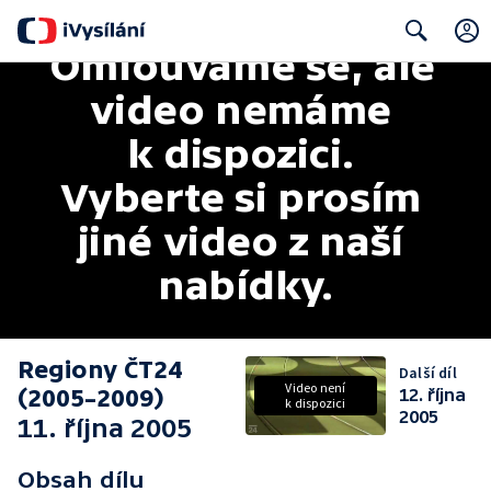
Omlouváme se, ale 
Search
video nemáme 
k dispozici. 
Vyberte si prosím 
jiné video z naší 
nabídky.
Regiony ČT24
Další díl
Video není
(2005–2009)
12. října
k dispozici
2005
11. října 2005
Obsah dílu