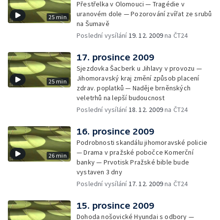
Přestřelka v Olomouci — Tragédie v
uranovém dole — Pozorování zvířat ze srubů
25 min
na Šumavě
Poslední vysílání
19. 12. 2009
na ČT24
17. prosince 2009
Sjezdovka Šacberk u Jihlavy v provozu —
Jihomoravský kraj změní způsob placení
25 min
zdrav. poplatků — Naděje brněnských
veletrhů na lepší budoucnost
Poslední vysílání
18. 12. 2009
na ČT24
16. prosince 2009
Podrobnosti skandálu jihomoravské policie
— Drama v pražské pobočce Komerční
26 min
banky — Prvotisk Pražské bible bude
vystaven 3 dny
Poslední vysílání
17. 12. 2009
na ČT24
15. prosince 2009
Dohoda nošovické Hyundai s odbory —