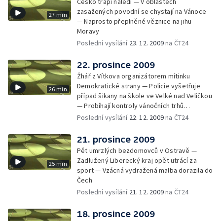
Česko trápí náledí — V oblastech
zasažených povodní se chystají na Vánoce
27 min
— Naprosto přeplněné věznice na jihu
Moravy
Poslední vysílání
23. 12. 2009
na ČT24
22. prosince 2009
Žhář z Vítkova organizátorem mítinku
Demokratické strany — Policie vyšetřuje
26 min
případ šikany na škole ve Velké nad Veličkou
— Probíhají kontroly vánočních trhů
inspektory ČIŽP
Poslední vysílání
22. 12. 2009
na ČT24
21. prosince 2009
Pět umrzlých bezdomovců v Ostravě —
Zadlužený Liberecký kraj opět utrácí za
25 min
sport — Vzácná vydražená malba dorazila do
Čech
Poslední vysílání
21. 12. 2009
na ČT24
18. prosince 2009