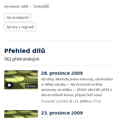
Vyrobeno
2005
•
Česko
Zpravodajství
Zprávy z regionů
Přehled dílů
562 přehratelných
28. prosince 2009
Výrobny alkoholu jedou nonstop, obchodníci
si dělají zásoby — Na Vysočině ověřují
25 min
automaty na mléko — Zlínští silničáíři přišli o
deset milionů korun, případ řeší soud
Poslední vysílání
31. 12. 2009
na ČT24
23. prosince 2009