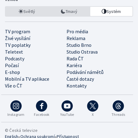
Světlý
Tmavý
Systém
TV program
Pro média
Živé vysílání
Reklama
TV poplatky
Studio Brno
Teletext
Studio Ostrava
Podcasty
Rada ČT
Počasí
Kariéra
E-shop
Podávání námětů
Mobilní a TV aplikace
Časté dotazy
Vše o ČT
Kontakty
Instagram
Facebook
YouTube
X
Threads
© Česká televize
•
•
English
Ochrana soukromí
Přístupnost