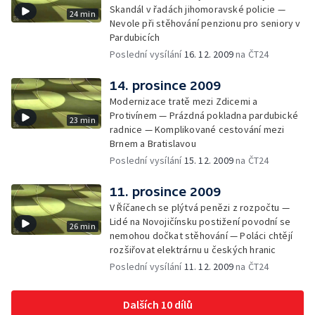
Skandál v řadách jihomoravské policie —
24 min
Nevole při stěhování penzionu pro seniory v
Pardubicích
Poslední vysílání
16. 12. 2009
na ČT24
14. prosince 2009
Modernizace tratě mezi Zdicemi a
Protivínem — Prázdná pokladna pardubické
23 min
radnice — Komplikované cestování mezi
Brnem a Bratislavou
Poslední vysílání
15. 12. 2009
na ČT24
11. prosince 2009
V Říčanech se plýtvá penězi z rozpočtu —
Lidé na Novojičínsku postižení povodní se
26 min
nemohou dočkat stěhování — Poláci chtějí
rozšiřovat elektrárnu u českých hranic
Poslední vysílání
11. 12. 2009
na ČT24
Dalších 10 dílů