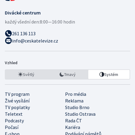
Divácké centrum
každý všední den:
8:00—16:00 hodin
261 136 113
info@ceskatelevize.cz
Vzhled
Světlý
Tmavý
Systém
TV program
Pro média
Živé vysílání
Reklama
TV poplatky
Studio Brno
Teletext
Studio Ostrava
Podcasty
Rada ČT
Počasí
Kariéra
E-shop
Podávání námětů