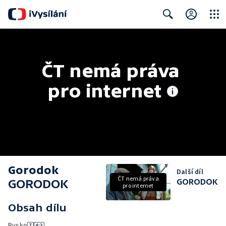
Close
Search
ČT nemá práva 
pro internet
Gorodok
Další díl
ČT nemá práva
GORODOK
GORODOK
pro internet
Obsah dílu
Rusko