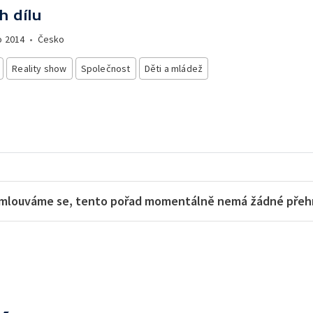
h dílu
o
2014
•
Česko
Reality show
Společnost
Děti a mládež
mlouváme se, tento pořad momentálně nemá žádné přehra