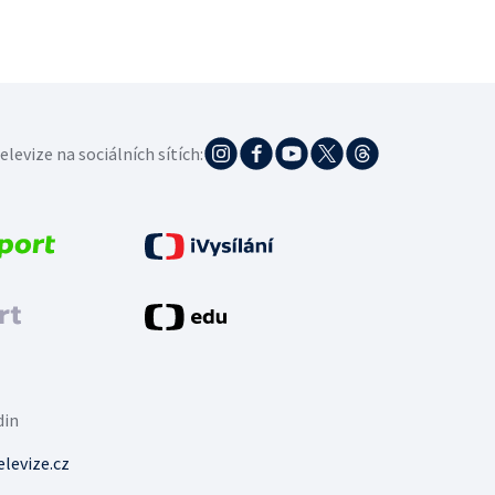
elevize na sociálních sítích:
din
levize.cz