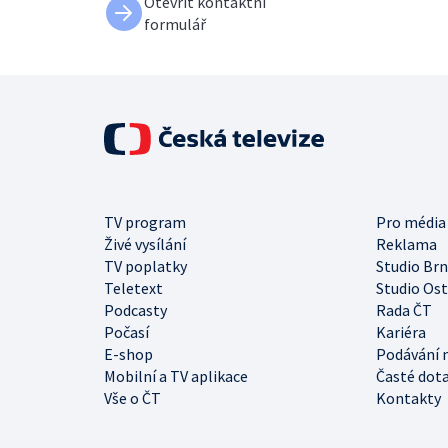
Otevřít kontaktní
formulář
TV program
Pro média
Živé vysílání
Reklama
TV poplatky
Studio Br
Teletext
Studio Os
Podcasty
Rada ČT
Počasí
Kariéra
E-shop
Podávání 
Mobilní a TV aplikace
Časté dot
Vše o ČT
Kontakty