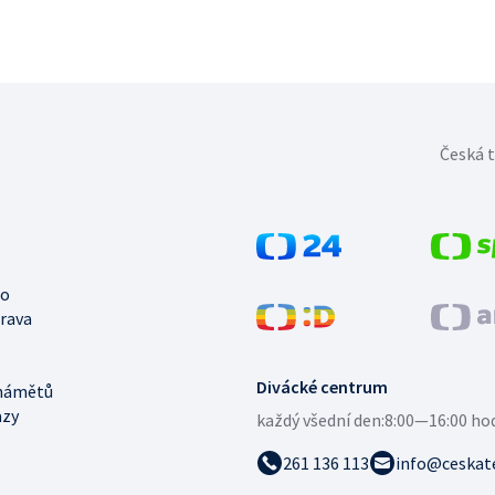
Česká t
no
trava
Divácké centrum
námětů
azy
každý všední den:
8:00—16:00 ho
261 136 113
info@ceskate