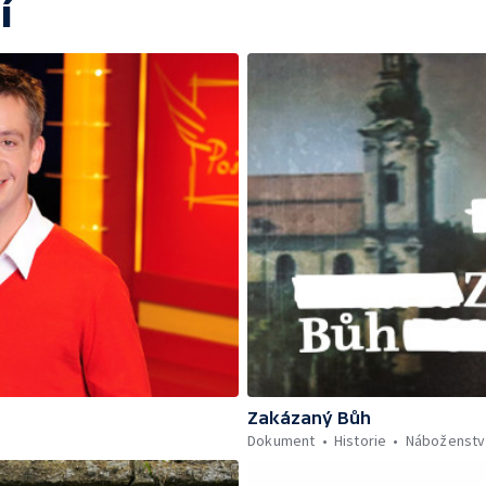
í
Zakázaný Bůh
Dokument
Historie
Náboženstv