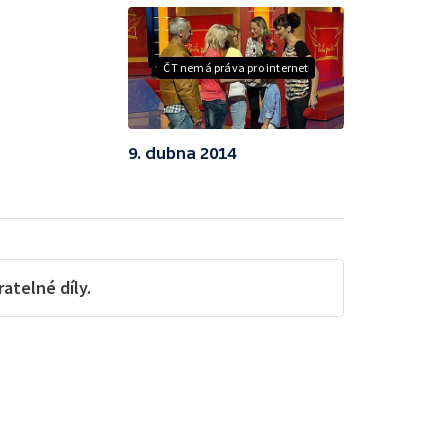
ČT nemá práva pro internet
9. dubna 2014
telné díly.