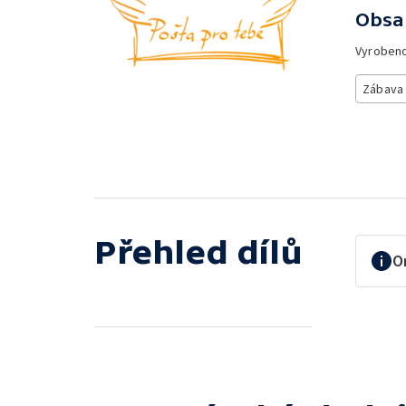
Obsa
Vyroben
Zábava
Přehled dílů
O